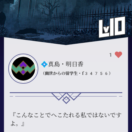
1
💠真島・明日香
（幽世からの留学生・f34756）
『こんなことでへこたれる私ではないです
よ。』