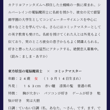
カクリヨファンタズムへ移住した土蜘蛛の一族に産まれ、シ
ルバーレインの電脳魔術士に名前を授かり、彼女の元で銀誓
館学園の大学生としてコンピューターサイエンスを中心に
様々なことを学んでいる。さらにはコミックマスターとして
の英才教育も受けた。名前を授けてくれた人とは外見もよく
似ており、実のところ彼女の息子からもよく間違えられる。
好きと思った人には猛烈にアタックする。絶賛恋人募集中。
（読み：ましま・あすか）
東方妖怪の電脳魔術士 × コミックマスター
年齢：24歳
女
（10月14日生まれ）
外見： 163cm 赤い瞳 漆黒の髪 普通の肌
特徴： 胸が大きい パソコンが好き ゲームが好き 勉
強が好き 実は大胆
口調：ていねい口調（私、あなた、～さん、です、ます、で