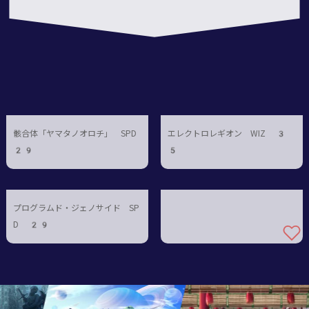
3
骸合体「ヤマタノオロチ」 SPD
エレクトロレギオン WIZ 3
29
5
プログラムド・ジェノサイド SP
D 29