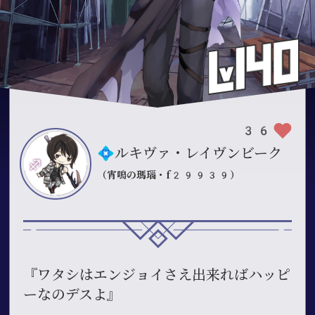
36
💠ルキヴァ・レイヴンビーク
（宵鳴の瑪瑙・f29939）
『ワタシはエンジョイさえ出来ればハッピ
ーなのデスよ』