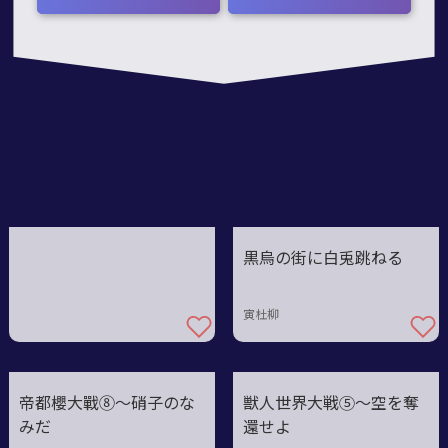
7
黒烏の街に白兎跳ねる
寅杜柳
帝都櫻大戰⑧～硝子のな
獣人世界大戦⑤〜空を奪
みだ
還せよ