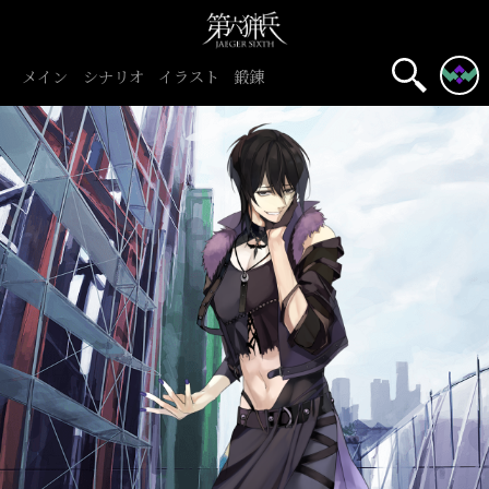
メイン
シナリオ
イラスト
鍛錬