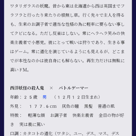
ワタリガラスの妖魔。昔から東は北海道から西は英国までフ
ラフラと行ったり来たりの根無し草。行く先々で主人を得る
も、生来のお調子者で適当な性格の為に軽率に要らない事し
てクビになる。ただし反省はしない。常にヘラヘラ笑みの快
楽主義者で小悪党。彼にとって戦いは狩りであり、生きる事
はゲーム。常に道化を演じているようにも見えるが、どこま
でが本性なのかは彼自身にも解らない。再生力だけは無駄に
高いドＭ。
西洋妖怪の殺人鬼 × バトルゲーマー
年齢：25歳
男
（12月12日生まれ）
外見： 177.6cm 灰色の瞳 黒髪 普通の肌
特徴： 軽薄な顔 お調子者 快楽主義者 金目の物が好
き 実は義に篤い
口調：カタコトの道化（ワタシ、ユー、デス、マス、デス