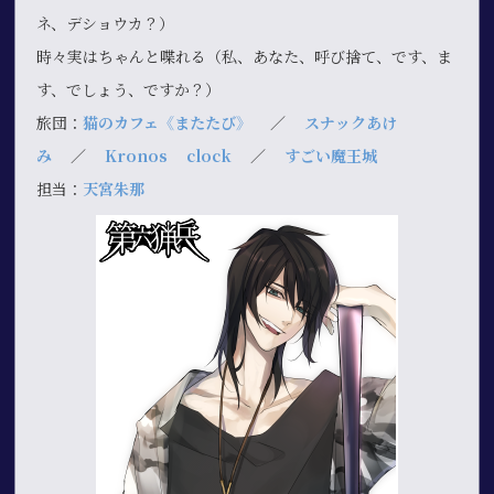
ネ、デショウカ？）
時々実はちゃんと喋れる（私、あなた、呼び捨て、です、ま
す、でしょう、ですか？）
旅団：
猫のカフェ《またたび》
／
スナックあけ
み
／
Kronos clock
／
すごい魔王城
担当：
天宮朱那