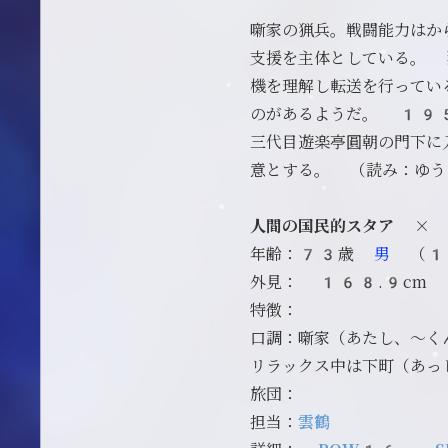
噺家の猟兵。戦闘能力はか
支援を主体としている。 
機を理解し転送を行ってい
のがあるようだ。 19
三代目遊楽亭圓朝の門下に
意とする。 （読み：ゆう
人間の国民的スタア ×
年齢：73歳
男
（1
外見： 168.
特徴：
口調：噺家（あたし、～く
リラックス中は下町（あっ
旅団：
担当：
雲鶴