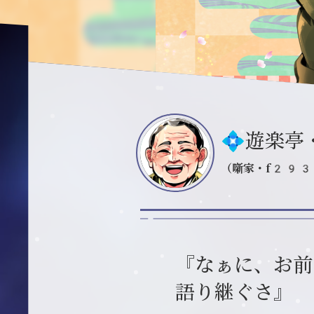
💠遊楽亭
（噺家・f29
『なぁに、お前
語り継ぐさ』