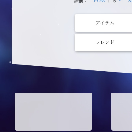
詳細：
POW16・ S
アイテム
フレンド