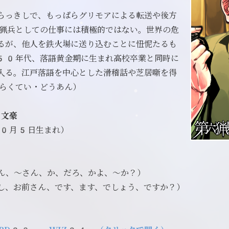
らっきしで、もっぱらグリモアによる転送や後方
猟兵としての仕事には積極的ではない。世界の危
るが、他人を鉄火場に送り込むことに忸怩たるも
50年代、落語黄金期に生まれ高校卒業と同時に
入る。江戸落語を中心とした滑稽話や芝居噺を得
らくてい・どうあん）
 文豪
0月5日生まれ）
9cm
ん、～さん、か、だろ、かよ、～か？）
し、お前さん、です、ます、でしょう、ですか？）