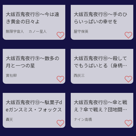
大祓百鬼夜行⑮〜今は遠
大祓百鬼夜行⑮～手のひ
き黄金の日々よ
らいっぱいの幸せを
無限宇宙人 カノー星人
屋守保英
大祓百鬼夜行⑨〜数多の
大祓百鬼夜行⑩〜殺して
月と一つの星
でもうばいとる（身柄
を）
寅杜柳
西灰三
大祓百鬼夜行⑬〜駄菓子d
大祓百鬼夜行⑫〜傘と戦
eガンスミス・フォックス
え？傘で戦え？団地闘
法・傘の舞！
轟天
ナイン高橋