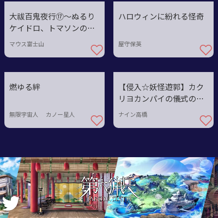
大祓百鬼夜行⑰〜ぬるり
ハロウィンに紛れる怪奇
ケイドロ、トマソンの中
で
マウス富士山
屋守保英
燃ゆる絆
【侵入☆妖怪遊郭】カク
リヨカンパイの儀式の
謎！
無限宇宙人 カノー星人
ナイン高橋