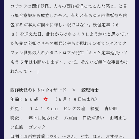
コテコテの西洋妖怪。人々の西洋妖怪ってこんな感じ、と言
う集合意識から成立したモノ。有りと有らゆる西洋妖怪を内
包するが本人が個々に詳しい訳ではない。妖怪定年（6
0）を迎えた日、此れからはゆっくりしようかなと思ってい
た矢先に突如グリモア猟兵とやらが現れナンダカンダとカク
ファン世界最大のカタストロフが発生「えっ？定年延長…？
もう5年はお願いします〜、って。そんなご無体な事言わは
れたって〜…」
西洋妖怪のレトロウィザード × 鮫魔術士
年齢：66歳
女
（6月19日生まれ）
外見： 141.9cm ピンクの瞳 緑髪 青い肌
特徴： 年下に見られる 八重歯 口数が多い 由緒正し
い血筋 ゴシック
口調：お西方言葉（ウチ、～さん、どす、はる、おすやろ、