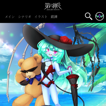
メイン
シナリオ
イラスト
鍛錬