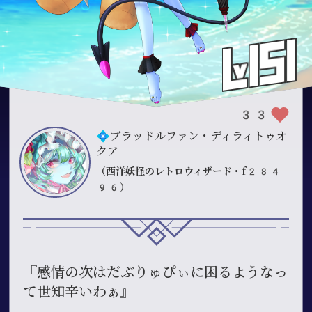
33
💠ブラッドルファン・ディラィトゥオ
クア
（西洋妖怪のレトロウィザード・f284
96）
『感情の次はだぶりゅぴぃに困るようなっ
て世知辛いわぁ』