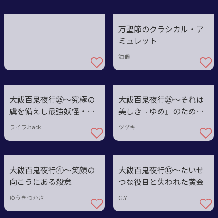
万聖節のクラシカル・ア
ミュレット
海鶴
大祓百鬼夜行㉕〜究極の
大祓百鬼夜行㉕〜それは
虞を備えし最強妖怪・大
美しき『ゆめ』のためだ
祓骸魂～
った
ライラ.hack
ツヅキ
大祓百鬼夜行④～笑顔の
大祓百鬼夜行⑮〜たいせ
向こうにある殺意
つな役目と失われた黄金
ゆうきつかさ
G.Y.