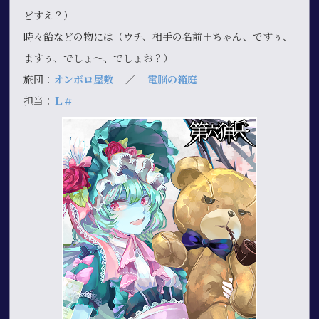
どすえ？）
時々飴などの物には（ウチ、相手の名前＋ちゃん、ですぅ、
ますぅ、でしょ～、でしょお？）
旅団：
オンボロ屋敷
／
電脳の箱庭
担当：
Ｌ＃