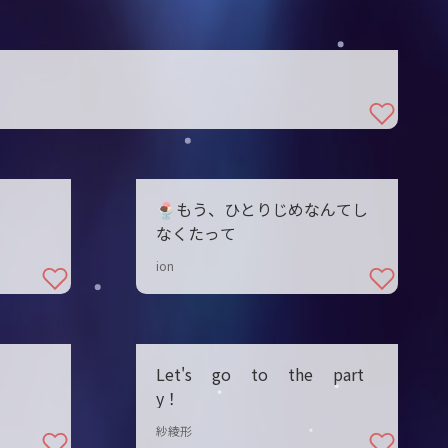
🍨もう、ひとりじめなんてし
なくたって
ion
Let's go to the part
y！
紗綾形