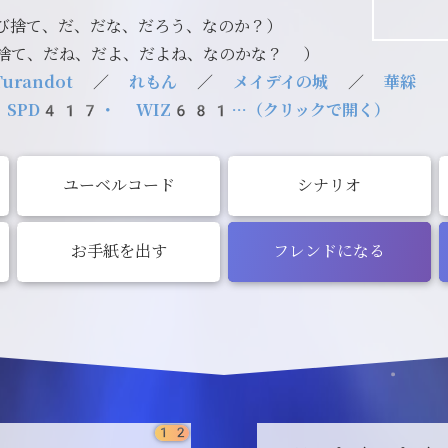
び捨て、だ、だな、だろう、なのか？）
捨て、だね、だよ、だよね、なのかな？ ）
Turandot
／
れもん
／
メイデイの城
／
華綵
 SPD417・ WIZ681…（クリックで開く）
ユーベルコード
シナリオ
お手紙を出す
フレンドになる
12