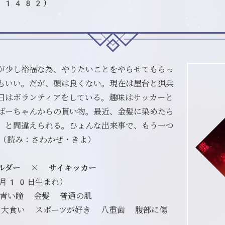
f21482）
が少し裕福な為、やりたいことをやらせてもらっ
もいい。だが、頭は良くない。現在は屋台と猟兵
日はボランティアをしている。趣味はサッカーと
ばーちゃんからの貰い物。最近、金髪に染めたら
」と間違えられる。ひょんな出来事で、もう一つ
（読み：さわかぜ・きよ）
ルダー × サイキッカー
月10日生まれ）
 青い瞳 金髪 普通の肌
 大食い スポーツが好き 八重歯 腹部に傷