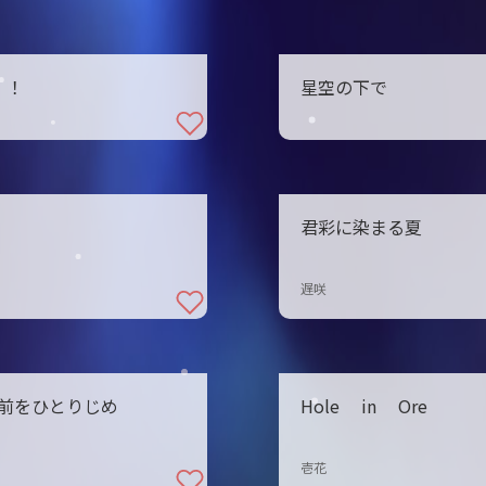
！！
星空の下で
君彩に染まる夏
遅咲
前をひとりじめ
Hole in Ore
壱花