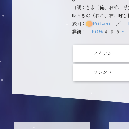
口調：きよ（俺、お前、呼
時々きの（おれ、君、呼び
旅団：
Putzen
／
詳細：
POW498・
アイテム
フレンド