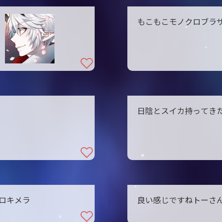
もこもこモノクロブラ
日陰とスイカ持ってき
ロキメラ
良い感じですねトーさ