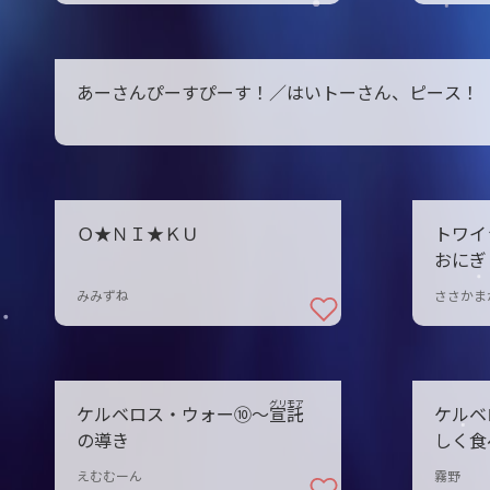
あーさんぴーすぴーす！／はいトーさん、ピース！
Ｏ★ＮＩ★ＫＵ
トワイ
おにぎ
みみずね
ささかま
グリモア
ケルベロス・ウォー⑩〜宣
託
ケルベ
の導き
しく食
えむむーん
霧野