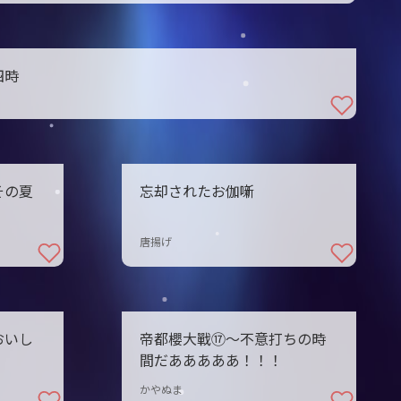
四時
その夏
忘却されたお伽噺
唐揚げ
おいし
帝都櫻大戰⑰〜不意打ちの時
間だあああああ！！！
かやぬま