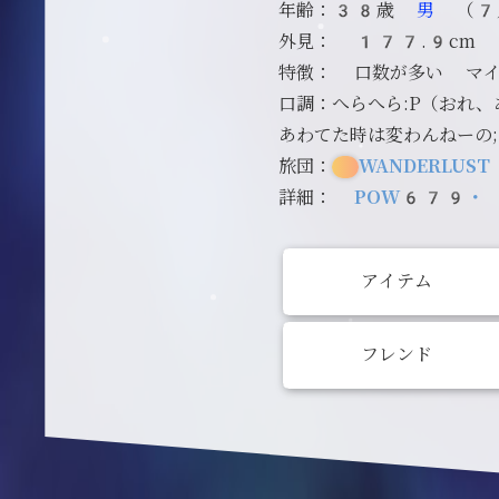
年齢：38歳
男
（7
外見： 177.9cm
特徴： 口数が多い マ
口調：へらへら:P（おれ
あわてた時は変わんねーの
旅団：
WANDERLUST
詳細：
POW679・
アイテム
フレンド