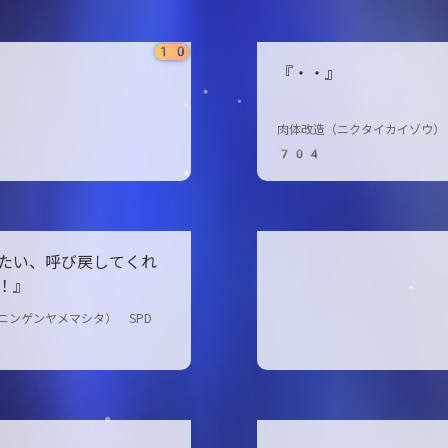
10
『・・』
肉体改造（ニクタイカイゾウ） 
704
たい、呼び戻してくれ
！』
ニンゲンヤメマシタ） SPD