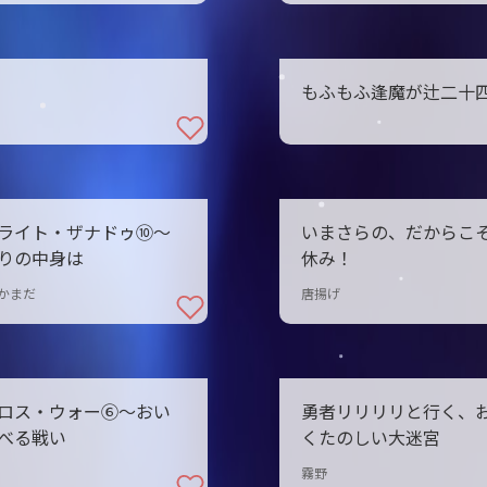
もふもふ逢魔が辻二十
ライト・ザナドゥ⑩〜
いまさらの、だからこ
りの中身は
休み！
かまだ
唐揚げ
ロス・ウォー⑥〜おい
勇者リリリリと行く、
べる戦い
くたのしい大迷宮
霧野