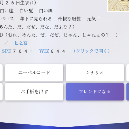
月26日生まれ）
 白い瞳 白い髪 白い肌
イペース 年下に見られる 奇抜な服装 元気
、あんた、だ、だぜ、だな、だよな？）
;D（おれ、あんた、ぜ、だぜ、じゃん、じゃねぇの？ ）
／
七之宮
 SPD704・ WIZ644…（クリックで開く）
ユーベルコード
シナリオ
お手紙を出す
フレンドになる