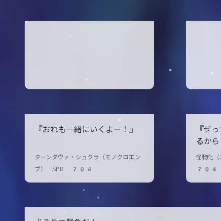
『おれも一緒にいくよー！』
『ぜっ
るから
ターンダヴァ・シュクラ（モノクロエン
怪物化（
ブ） SPD 704
704