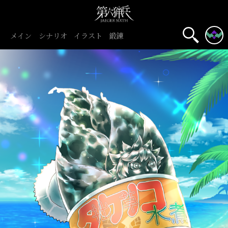
メイン
シナリオ
イラスト
鍛錬