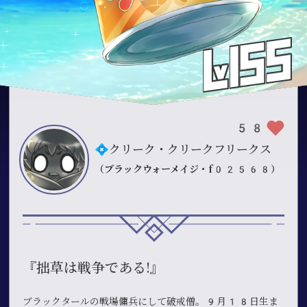
58
💠クリーク・クリークフリークス
（ブラックウォーメイジ・f02568）
『拙草は戦争である!』
ブラックタールの戦場傭兵にして破戒僧。9月18日生ま