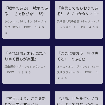
『戦争である! 戦争であ
『宣言してもらおうであ
る! さぁ歓びを! 戦争
る! キノコかタケノコ
である!』
か!』
タケノコ・バタリオン（タケノコ
異端審判戦争結審（タケノコ・ジ
バタリオン） POW 125
ャッジメント） SPD 465
5
『それは無尽無辺に広が
『ここに誓おう、守り抜
りゆく我らが楽園』
くと! である!』
茸山爆炎（ヴィレッジタケノコ）
オース・オヴ・ヴィレッジ（オー
POW 1255
スオヴヴィレッジ） POW 1
255
『宣言しよう、ここを新
『さあ、世界をタケノコ
たなる里にすると!』
にしようではないかであ