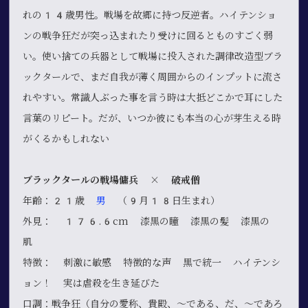
れの14歳男性。戦場を故郷に持つ反逆者。ハイテンショ
ンの戦争狂だが突っ込まれたり受けに回るとものすごく弱
い。使い捨ての兵器として戦場に投入された調律改造型ブラ
ックタールで、まだ自我が薄く周囲からのインプットに流さ
れやすい。常識人ぶった事を言う時は大抵どこかで耳にした
言葉のリピート。だが、いつか彼にも本当の心が芽生える時
がくるかもしれない
ブラックタールの戦場傭兵 × 破戒僧
年齢：21歳
男
（9月18日生まれ）
外見： 176.6cm 漆黒の瞳 漆黒の髪 漆黒の
肌
特徴： 刺激に敏感 特徴的な声 黒で統一 ハイテンシ
ョン！ 実は虐殺を生き延びた
口調：戦争狂（自分の愛称、貴殿、～である、だ、～であろ