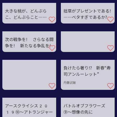
大きな桃が、どんぶら
拙草がプレゼントである!
こ、どんぶらこと……
……ベタすぎであるか?
次の戦争を! さらなる闘
争を! 新たなる争乱を!
負けたら奢り!? 新春“寿
司アンルーレット”
丹藤武敏
アースクライシス20
バトルオブフラワーズ
19⑩～アトランジャー
⑨〜想像の先に