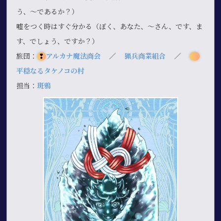
う、～であるか？）
嘘をつく時はすぐ分かる（ぼく、あなた、～さん、です、ま
す、でしょう、ですか？）
旅団：
❢
アルカナ魔法商会
／
猟兵商業組合
／
平穏なるタケノコの村
担当：
斑鴉