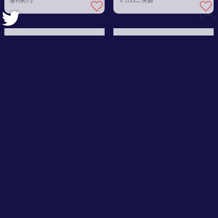
雪村彩乃
マカロニ男爵
その楽園は誰が為か
信者はだぁれ？
逢坂灰斗
ブラツ
実戦式戦闘訓練
宇宙の影に暗躍す
柊透胡
力水