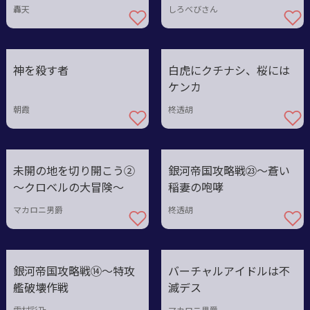
轟天
しろべびさん
神を殺す者
白虎にクチナシ、桜には
ケンカ
朝霞
柊透胡
未開の地を切り開こう②
銀河帝国攻略戦㉓～蒼い
～クロベルの大冒険～
稲妻の咆哮
マカロニ男爵
柊透胡
銀河帝国攻略戦⑭～特攻
バーチャルアイドルは不
艦破壊作戦
滅デス