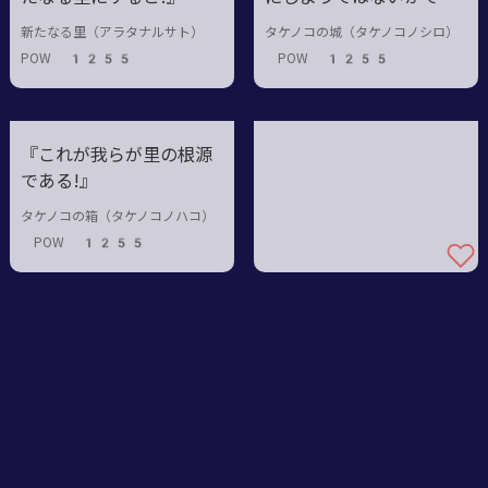
る!』
新たなる里（アラタナルサト）
タケノコの城（タケノコノシロ）
POW 1255
POW 1255
『これが我らが里の根源
である!』
タケノコの箱（タケノコノハコ）
POW 1255