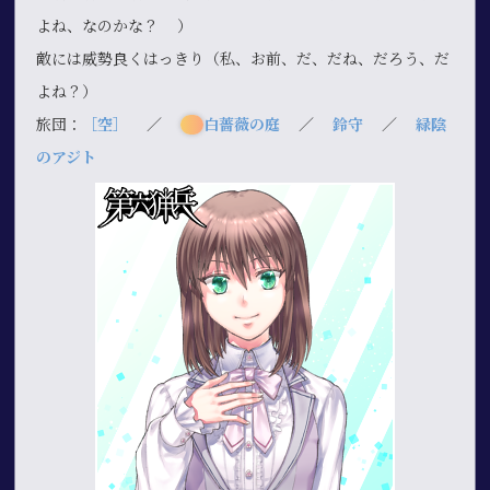
よね、なのかな？ ）
敵には威勢良くはっきり（私、お前、だ、だね、だろう、だ
よね？）
旅団：
［空］
／
白薔薇の庭
／
鈴守
／
緑陰
のアジト