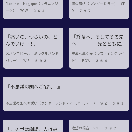
よ！』
Flamme Magique（フラムマジ
鏡の魔法（ワンダーミラー） SP
ーク） POW 364
D 797
『痛いの、つらいの、と
『終幕へ、そしてその先
んでいけー！』
へ ── 光とともに』
メボンゴヒール（ミラクルハンド
終幕へ導く光（ラスティングライ
パワー） WIZ 593
ト） POW 364
『不思議の国へご招待！』
不思議の国への誘い（ワンダーランドティーパーティー） WIZ 593
絶望の福音 SPD 797
『この世は劇場、人はみ