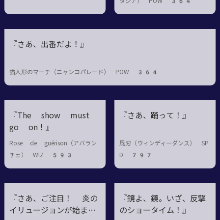
タジア） POW 364
『さあ、出番だよ！』
猫人形のマーチ（ニャンコパレード） POW 364
『The show must
『さあ、踊って！』
go on！』
Rose de guérison（アバラン
風刃（ウィンディーダンス） SP
チェ） WIZ 593
D 797
『さあ、ご注目！ 炎の
『鏡よ、鏡。いざ、反撃
イリュージョンが始まる
のショータイム！』