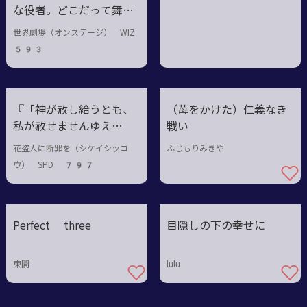
な役者。どこだって舞台
になる。さあ、私達のシ
世界劇場（オンステージ） WIZ
ョーの幕を開けよう！』
593
『「神が赦し給うとも、
（苺をかけた）仁義なき
私が赦せませんゆえ
戦い
に」』
花盗人に断罪を（シケイシッコ
ふじもりみきや
ウ） SPD 797
Perfect three
目隠しの下の幸せに
東間
lulu