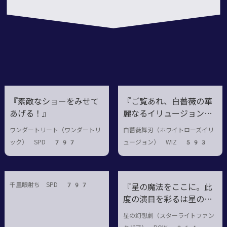
12
『素敵なショーをみせて
『ご覧あれ、白薔薇の華
あげる！』
麗なるイリュージョン
を！』
ワンダートリート（ワンダートリ
白薔薇舞刃（ホワイトローズイリ
ック） SPD 797
ュージョン） WIZ 593
千里眼射ち SPD 797
『星の魔法をここに。此
度の演目を彩るは星の輝
き！』
星の幻想劇（スターライトファン