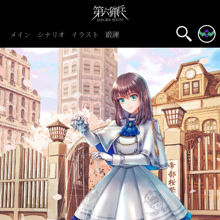
メイン
シナリオ
イラスト
鍛錬