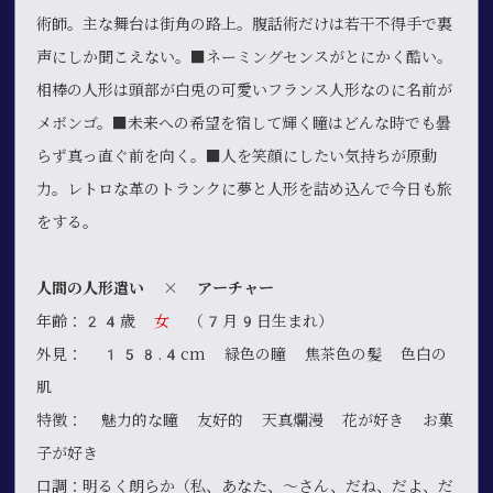
術師。主な舞台は街角の路上。腹話術だけは若干不得手で裏
声にしか聞こえない。■ネーミングセンスがとにかく酷い。
相棒の人形は頭部が白兎の可愛いフランス人形なのに名前が
メボンゴ。■未来への希望を宿して輝く瞳はどんな時でも曇
らず真っ直ぐ前を向く。■人を笑顔にしたい気持ちが原動
力。レトロな革のトランクに夢と人形を詰め込んで今日も旅
をする。
人間の人形遣い × アーチャー
年齢：24歳
女
（7月9日生まれ）
外見： 158.4cm 緑色の瞳 焦茶色の髪 色白の
肌
特徴： 魅力的な瞳 友好的 天真爛漫 花が好き お菓
子が好き
口調：明るく朗らか（私、あなた、～さん、だね、だよ、だ