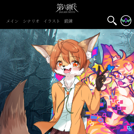
メイン
シナリオ
イラスト
鍛錬