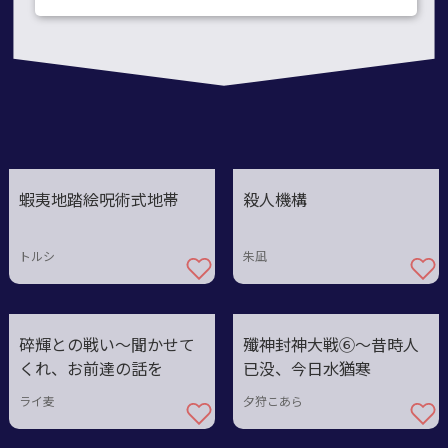
蝦夷地踏絵呪術式地帯
殺人機構
トルシ
朱凪
碎輝との戦い～聞かせて
殲神封神大戦⑥〜昔時人
くれ、お前達の話を
已没、今日水猶寒
ライ麦
夕狩こあら