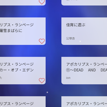
リプス・ランページ
佳宵に遊ぶ
羅雪まばらに
公塚杏
リプス・ランページ
アポカリプス・ランペ
カー・オブ・エデン
⑪〜DEAD AND DE
た
ion
リプス・ランページ
アポカリプス・ランペ