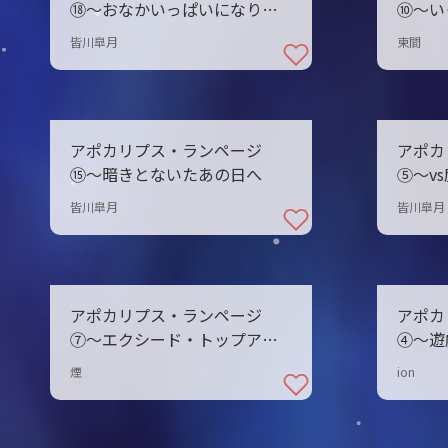
⑱〜おなかいっぱいになりた
⑩〜い
いの
皆川皐月
東間
アポカリプス・ランページ
アポカ
⑮〜暗きとないたあの日へ
⑤〜v
皆川皐月
皆川皐月
アポカリプス・ランページ
アポカ
⑦〜エクシード・トップアタ
④〜遊
ック
煙
ion