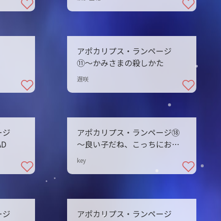
アポカリプス・ランページ
⑪〜かみさまの殺しかた
遅咲
ージ
アポカリプス・ランページ⑱
AD
～良い子だね、こっちにおい
で
key
ージ
アポカリプス・ランページ