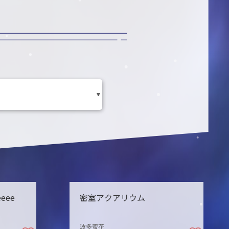
eeee
密室アクアリウム
波多蜜花