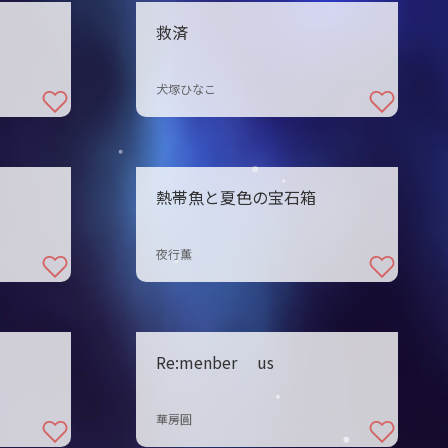
救済
犬塚ひなこ
熱帯魚と夏色の宝石箱
夜行薫
Re:menber us
華房圓