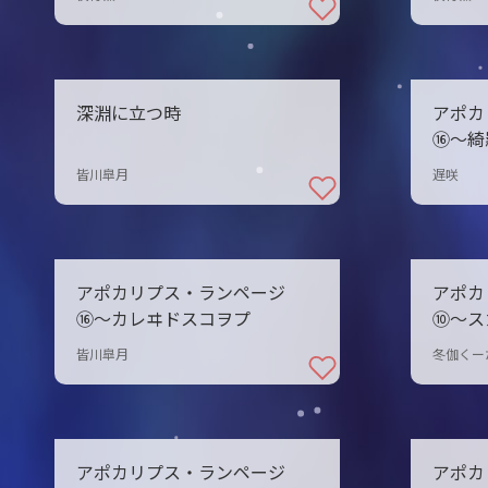
深淵に立つ時
アポカ
⑯〜綺
皆川皐月
遅咲
アポカリプス・ランページ
アポカ
⑯〜カレヰドスコヲプ
⑩〜ス
皆川皐月
冬伽くー
アポカリプス・ランページ
アポカ