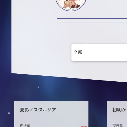
夏影ノスタルジア
初明か
夜行薫
夜行薫