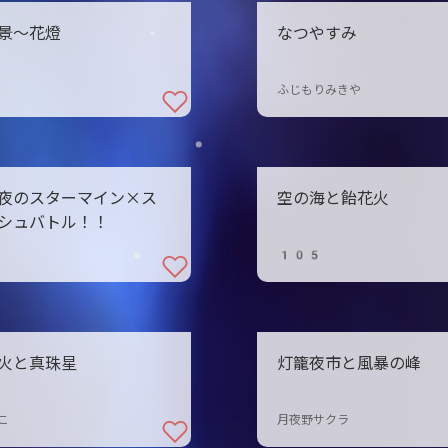
景～花燈
なつやすみ
ふじもりみきや
夜のスターマイン×ス
空の海と飴花火
シュバトル！！
105
火と真珠星
灯籠夜市と風暴の峰
こ
月夜野サクラ