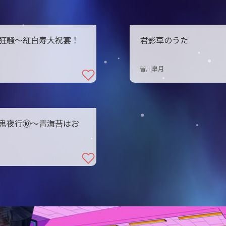
狂騒～紅白寿大祝宴！
君影草のうた
皆川皐月
鬼夜行⑩～青海苔はお