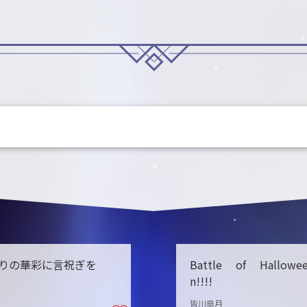
りの華彩に言祝ぎを
Battle of Hallowe
n!!!!
皆川皐月