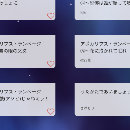
っしょに
⑮〜恐怖は誰が顔して
lulu
リプス・ランページ
アポカリプス・ランペ
s鷹の眼の又次
⑤〜花に抱かれて眠れ
夜行薫
リプス・ランページ
うたかたであいましょ
戯(アソビ)じゃねえッ！
さけもり