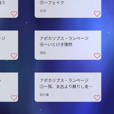
嗤う
⑪〜フェイク
志羽
ージ
アポカリプス・ランページ
⑩〜いとけき慄然
遅咲
う
アポカリプス・ランページ
③〜我、太古より蘇りし支配
者也
夜行薫