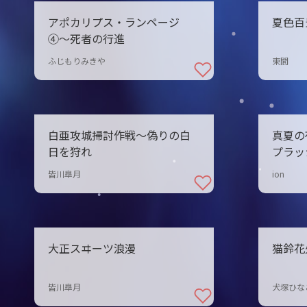
アポカリプス・ランページ
夏色百
④〜死者の行進
ふじもりみきや
東間
白亜攻城掃討作戦～偽りの白
真夏の
日を狩れ
プラッ
皆川皐月
ion
大正スヰーツ浪漫
猫鈴花
皆川皐月
犬塚ひな