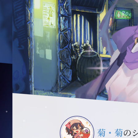
菊・菊
の