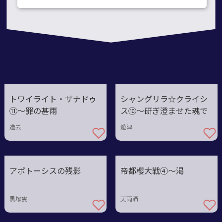
トワイライト・ザナドゥ
シャングリラ☆クライシ
⑪〜罪の甚雨
ス⑩～研ぎ澄ませた魂で
遭去
遊津
アポトーシスの残影
帝都櫻大戰④〜渇
黒塚婁
天雨酒