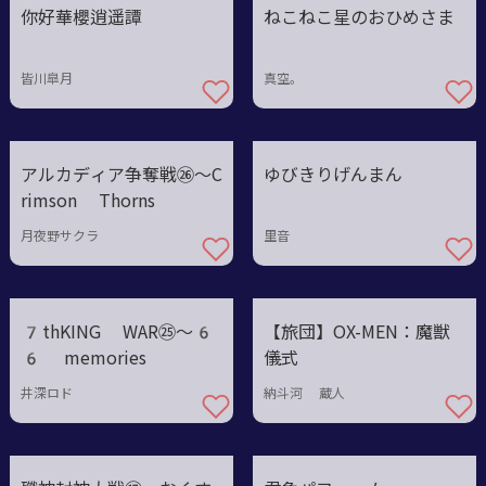
你好華櫻逍遥譚
ねこねこ星のおひめさま
皆川皐月
真空。
アルカディア争奪戦㉖～C
ゆびきりげんまん
rimson Thorns
月夜野サクラ
里音
7thKING WAR㉕〜6
【旅団】OX-MEN：魔獣
6 memories
儀式
井深ロド
納斗河 蔵人