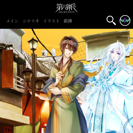
メイン
シナリオ
イラスト
鍛錬