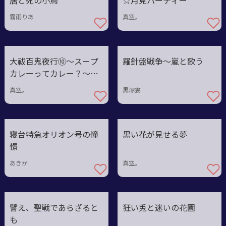
居と死の小鳥
☆月見パーティー
霧雨りあ
真空。
大祓百鬼夜行⑩〜スープ
羅針盤戦争～嵐と歌う
カレーってカレー？～宜
しい戦争だ
真空。
黒塚婁
寝台特急オリオン号の憧
黒い花が見せる夢
憬
あきか
真空。
譬え、聖戦であらざると
狂い兎と迷いの花園
も