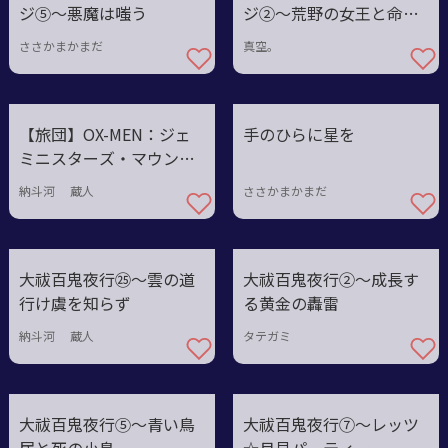
ジ⑤〜悪魔は嗤う
ジ②〜荒野の女王と命の
価値
ささかまかまだ
真空。
【旅団】OX-MEN：ジェ
手のひらに星を
ミニスターズ・マウンテ
ン
納斗河 蔵人
ささかまかまだ
大祓百鬼夜行㉕〜雲の道
大祓百鬼夜行②〜成長す
行け虞を知らず
る黄金の轟雷
納斗河 蔵人
タテガミ
大祓百鬼夜行⑤〜青い鳥
大祓百鬼夜行⑦〜レッツ