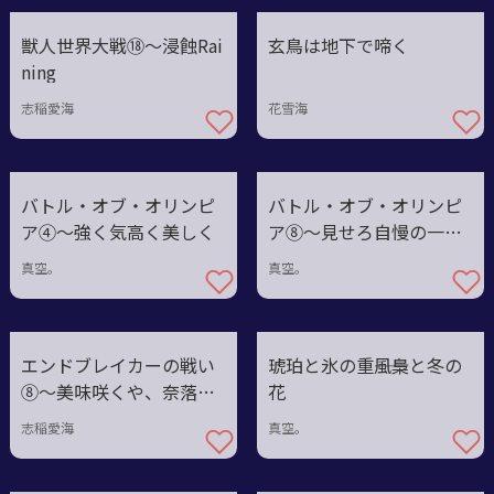
獣人世界大戦⑱〜浸蝕Rai
玄鳥は地下で啼く
ning
志稲愛海
花雪海
バトル・オブ・オリンピ
バトル・オブ・オリンピ
ア④〜強く気高く美しく
ア⑧〜見せろ自慢の一
品！
真空。
真空。
エンドブレイカーの戦い
琥珀と氷の重――風梟と冬の
⑧〜美味咲くや、奈落大
花
宴会！
志稲愛海
真空。