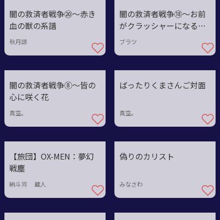
闇の救済者戦争⑳〜赤き
闇の救済者戦争⑱〜お前
血の獣の系譜
がクラッシャーになるん
だよ
秋月諒
ブラツ
闇の救済者戦争⑧〜皆の
ばったりくまさんご対面
心に咲く花
真空。
真空。
【旅団】OX-MEN：夢幻
偽りのカリスト
戦塵
納斗河 蔵人
みなさわ