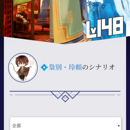
💠
梟別・玲頼
のシナリオ