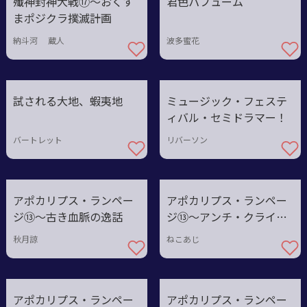
殲神封神大戦⑰〜おくす
君色パフューム
まポジクラ撲滅計画
納斗河 蔵人
波多蜜花
試される大地、蝦夷地
ミュージック・フェステ
ィバル・セミドラマー！
バートレット
リバーソン
アポカリプス・ランペー
アポカリプス・ランペー
ジ⑬〜古き血脈の逸話
ジ⑬〜アンチ・クライマ
ックス
秋月諒
ねこあじ
アポカリプス・ランペー
アポカリプス・ランペー