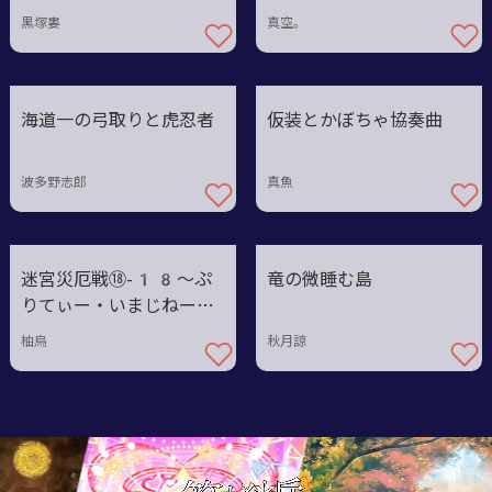
黒塚婁
真空。
海道一の弓取りと虎忍者
仮装とかぼちゃ協奏曲
波多野志郎
真魚
迷宮災厄戦⑱-18〜ぷ
竜の微睡む島
りてぃー・いまじねーし
ょん
柚烏
秋月諒