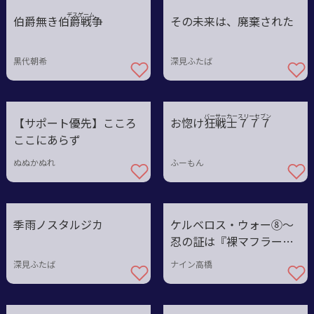
デスゲーム
伯爵無き伯爵
戦争
その未来は、廃棄された
黒代朝希
深見ふたば
バーサーカー
スリーセブン
【サポート優先】こころ
お惚け狂
戦
士
７
７
７
ここにあらず
ぬぬかぬれ
ふーもん
季雨ノスタルジカ
ケルベロス・ウォー⑧〜
忍の証は『裸マフラー☆
ニンニン』
深見ふたば
ナイン高橋