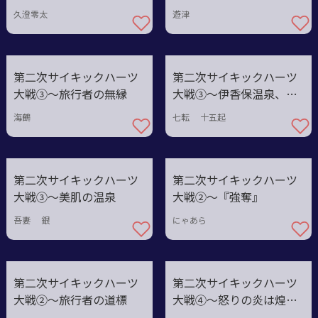
殴る
よ魔曲
久澄零太
遊津
第二次サイキックハーツ
第二次サイキックハーツ
大戦③〜旅行者の無縁
大戦③〜伊香保温泉、日
本の名湯
海鶴
七転 十五起
第二次サイキックハーツ
第二次サイキックハーツ
大戦③〜美肌の温泉
大戦②〜『強奪』
吾妻 銀
にゃあら
第二次サイキックハーツ
第二次サイキックハーツ
大戦②〜旅行者の道標
大戦④〜怒りの炎は煌々
と燃える