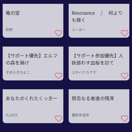
竜の宝
Resonance / 何より
も強く
秋野
ふーみー
【サポート優先】エルフ
【サポート参加優先】人
の森を焼け
妖惑わす血桜を討て
すめらぎかよこ
ユキハナカグヤ
あなたのくれたくっきー
禁忌なる者達の残滓
九JACK
雷紋寺音弥