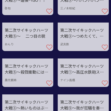
大戦③～道後へGO！！
大戦③〜ババンババンバ
ン有馬温泉
弥句
三ノ木咲紀
第二次サイキックハーツ
第二次サイキックハーツ
大戦⑤〜 二つ目の貌
大戦③〜つめたくて、あ
たたかい
おんり
武炎鉄
第二次サイキックハーツ
第二次サイキックハーツ
大戦⑤〜殺戮衝動には魔
大戦①〜高圧水鉄砲ステ
曲を
ージ
黒代朝希
ナイン高橋
第二次サイキックハーツ
第二次サイキックハーツ
大戦③〜熱いものはぶん
大戦⑤～我が狂騒を奏で