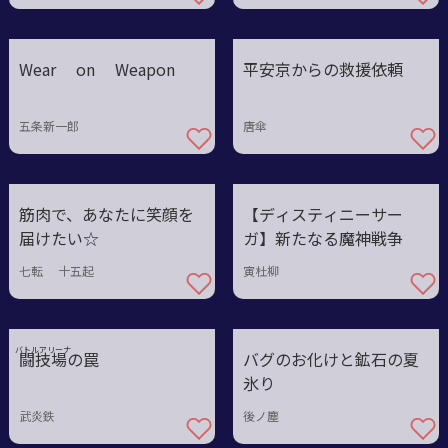
Wear on Weapon
平安京からの救援依頼
五条新一郎
唐傘
筋肉で、あなたに笑顔を
【ディスティニーサー
届けたい☆
ガ】新たなる魔神戦争
七転 十五起
寅杜柳
バトルアリーナ
闘
技
場
の罠
バグのお化けと鉱石の夏
氷り
武炎鉄
後ノ塵