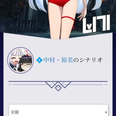
💠
中村・裕美
のシナリオ