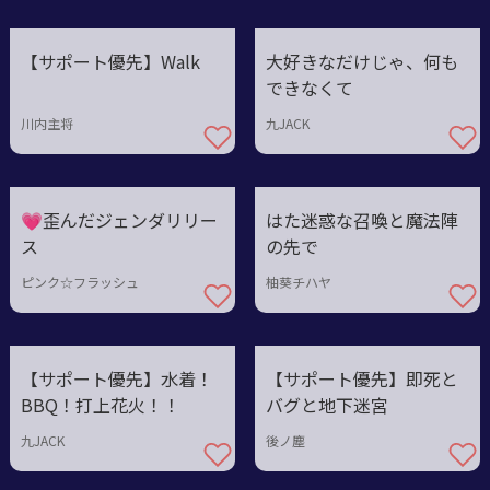
【サポート優先】Walk
大好きなだけじゃ、何も
できなくて
川内主将
九JACK
💗歪んだジェンダリリー
はた迷惑な召喚と魔法陣
ス
の先で
ピンク☆フラッシュ
柚葵チハヤ
【サポート優先】水着！
【サポート優先】即死と
BBQ！打上花火！！
バグと地下迷宮
九JACK
後ノ塵