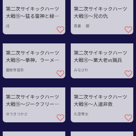
第二次サイキックハーツ
第二次サイキックハーツ
大戦⑮〜猛る雷神と緑の
大戦⑬〜兄の仇
王
戌
吾妻 銀
第二次サイキックハーツ
第二次サイキックハーツ
大戦⑮〜拳神、ラーメン
大戦⑮〜業大老vs猟兵
大戦！？
雷紋寺音弥
みなさわ
第二次サイキックハーツ
第二次サイキックハーツ
大戦⑮〜ジークフリート
大戦⑯〜人道非救
大老
ゆうきつかさ
久澄零太