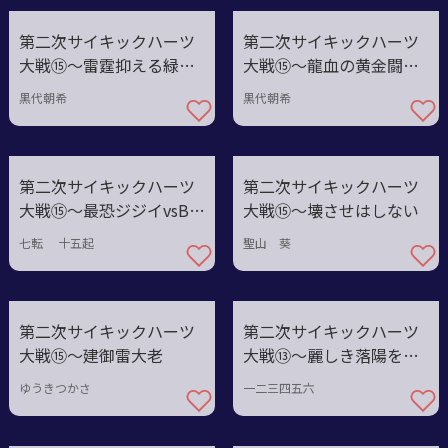
第二次サイキックハーツ
第二次サイキックハーツ
大戦⑮〜雷霆抑える緑の
大戦⑮〜龍血の黄金闘技
王
場
黒代朝希
黒代朝希
第二次サイキックハーツ
第二次サイキックハーツ
大戦⑮〜最恐ジジイvsB級
大戦⑮〜壊させはしない
グルメ
七転 十五起
聖山 葵
第二次サイキックハーツ
第二次サイキックハーツ
大戦⑮〜建御雷大老
大戦⑬〜麗しき落陽を阻
め
ゆうきつかさ
一二三四五六