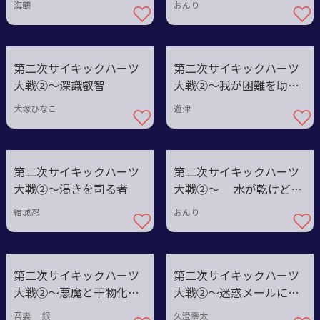
海鶴
おんり
第二次サイキックハーツ
第二次サイキックハーツ
大戦②〜深識叡智
大戦②～我が困難を助け
よ叡智
犬塚ひなこ
遊津
第二次サイキックハーツ
第二次サイキックハーツ
大戦②〜渇きを司る者
大戦②〜 水が乾けど、
心は乾かぬ
結城忍
おんり
第二次サイキックハーツ
第二次サイキックハーツ
大戦②〜悪魔と干物化す
大戦②〜迷惑メールには
るナノナノ
空メール
吾妻 銀
久澄零太