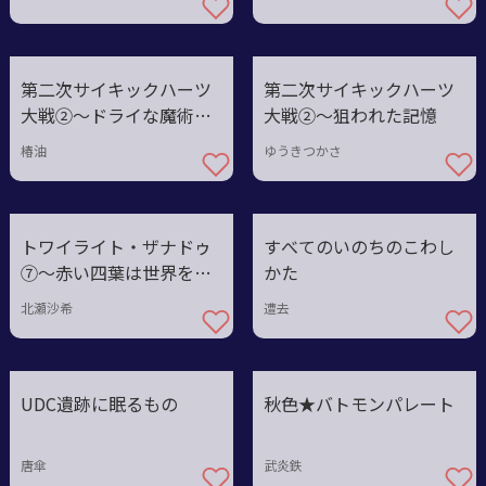
第二次サイキックハーツ
第二次サイキックハーツ
大戦②〜ドライな魔術パ
大戦②〜狙われた記憶
ワー
椿油
ゆうきつかさ
トワイライト・ザナドゥ
すべてのいのちのこわし
⑦〜赤い四葉は世界を奪
かた
えるか
北瀬沙希
遭去
UDC遺跡に眠るもの
秋色★バトモンパレート
唐傘
武炎鉄