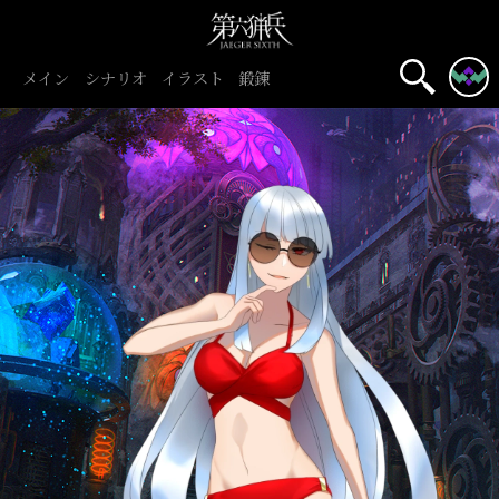
メイン
シナリオ
イラスト
鍛錬