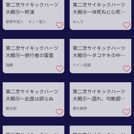
第二次サイキックハーツ
第二次サイキックハーツ
大戦⑮〜終演
大戦⑯〜体死ねど心死な
ず
無限宇宙人 カノー星人
おんり
第二次サイキックハーツ
第二次サイキックハーツ
大戦⑮〜旅行者の雷霆
大戦⑮〜タコヤキの中
身！！！
海鶴
ナイン高橋
第二次サイキックハーツ
第二次サイキックハーツ
大戦⑩〜此度は誤らぬ
大戦⑧〜語れ、均衡超え
た未来を
寅杜柳
黒代朝希