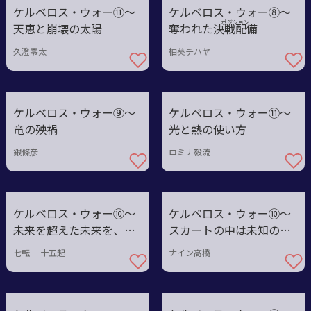
ケルベロス・ウォー⑪〜
ケルベロス・ウォー⑧〜
ポジション
天恵と崩壊の太陽
奪われた決戦
配備
久澄零太
柚葵チハヤ
ケルベロス・ウォー⑨〜
ケルベロス・ウォー⑪〜
竜の殃禍
光と熱の使い方
銀條彦
ロミナ毅流
ケルベロス・ウォー⑩〜
ケルベロス・ウォー⑩〜
未来を超えた未来を、そ
スカートの中は未知の世
の手に
界
七転 十五起
ナイン高橋