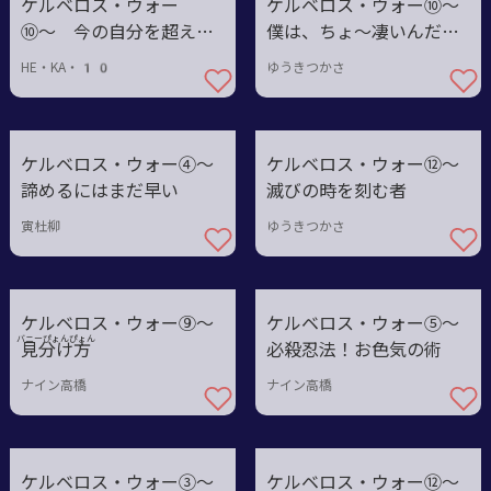
ケルベロス・ウォー
ケルベロス・ウォー⑩〜
⑩〜 今の自分を超えて
僕は、ちょ～凄いんだよ
いけ！
♥
HE・KA・10
ゆうきつかさ
ケルベロス・ウォー④〜
ケルベロス・ウォー⑫〜
諦めるにはまだ早い
滅びの時を刻む者
寅杜柳
ゆうきつかさ
ケルベロス・ウォー⑨〜
ケルベロス・ウォー⑤〜
バニーぴょんぴょん
見分
け方
必殺忍法！お色気の術
ナイン高橋
ナイン高橋
ケルベロス・ウォー③～
ケルベロス・ウォー⑫〜