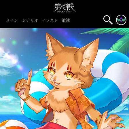
メイン
シナリオ
イラスト
鍛錬