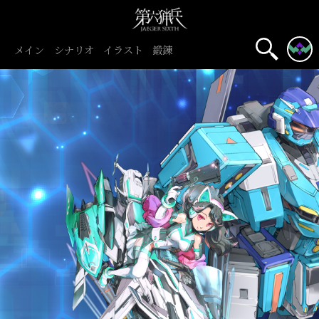
メイン
シナリオ
イラスト
鍛錬