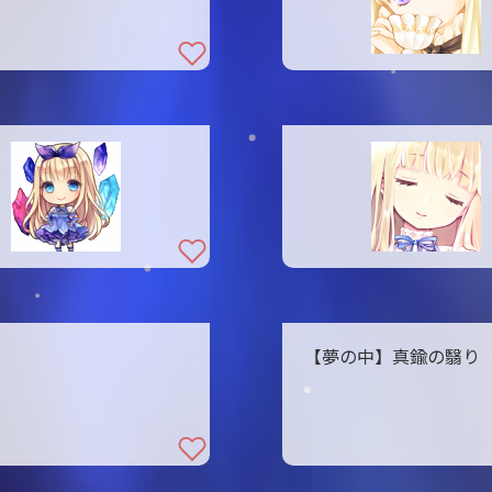
【夢の中】真鍮の翳り