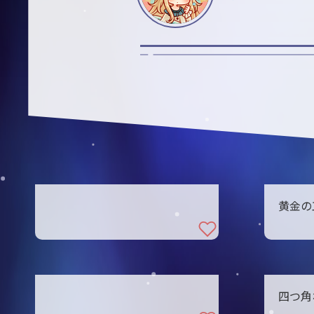
黄金の
四つ