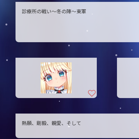
診療所の戦い～冬の陣～東軍
熱願、剛毅、親愛、そして