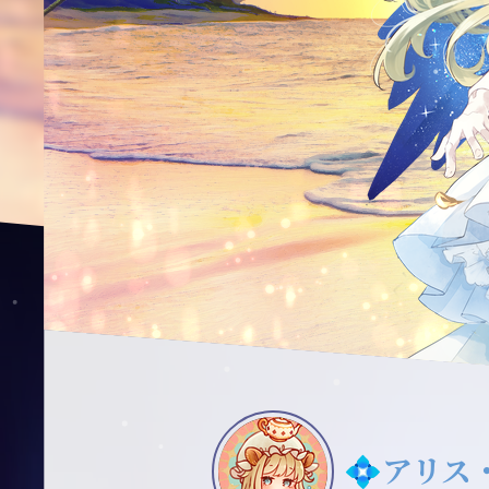
💠
アリス