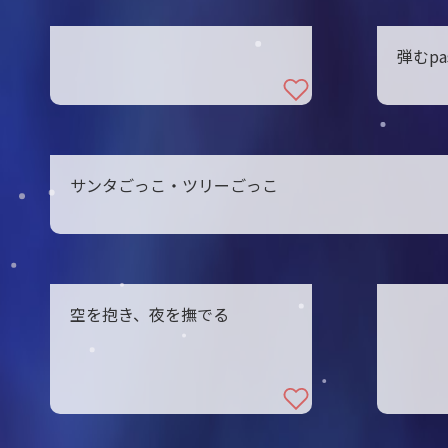
弾むpas
サンタごっこ・ツリーごっこ
空を抱き、夜を撫でる