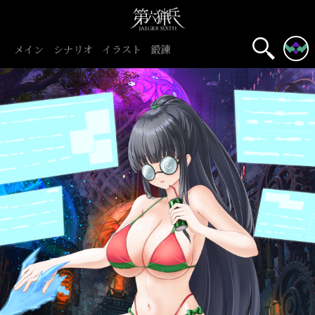
メイン
シナリオ
イラスト
鍛錬