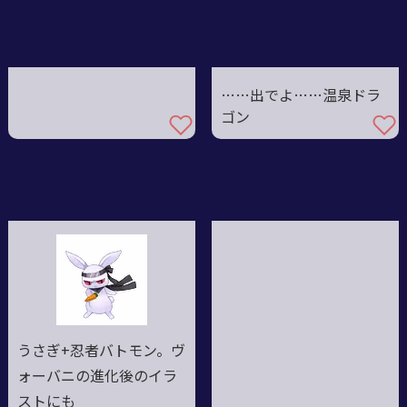
……出でよ……温泉ドラ
ゴン
うさぎ+忍者バトモン。ヴ
ォーバニの進化後のイラ
ストにも