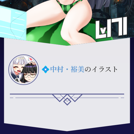
💠
中村・裕美
のイラスト