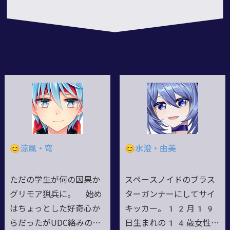
😊涼風・穹
😊水澄・由美
ただの学生が何の因果か
スペースノイドのブラス
グリモア猟兵に。 始め
ターガンナーにしてサイ
はちょっとした好奇心か
キッカー。12月19
らだったがUDC絡みの事
日生まれの14歳女性。