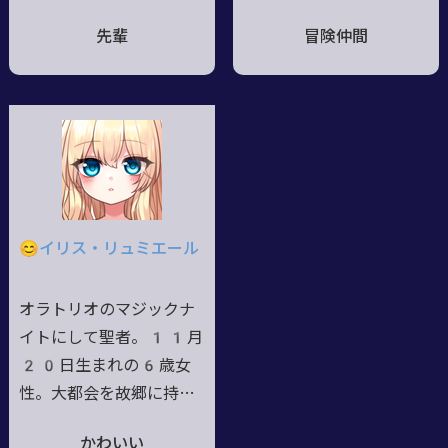
件に巻き込まれて深淵を
管理社会を故郷に持つ実
先輩
冒険仲間
覗いてしまい常識や平穏
験体。
な日常は音を立てて崩れ
去った。 生還を果たす
も、その後もUDC絡みの
事件に何度も関わる羽目
に。 偶然と機転、手に
入れたアーティファクト
の刀の力もあり今まで生
😊イリス・リュミエール
き延びてきたが、いつの
間にか予知能力まで得て
オラトリオのマジックナ
しまい本人の希望とは裏
イトにして聖者。11月
腹に平穏な日常は遠のく
20日生まれの6歳女
ばかり…。
性。大都会を故郷に持つ
上流階級。
かわいい