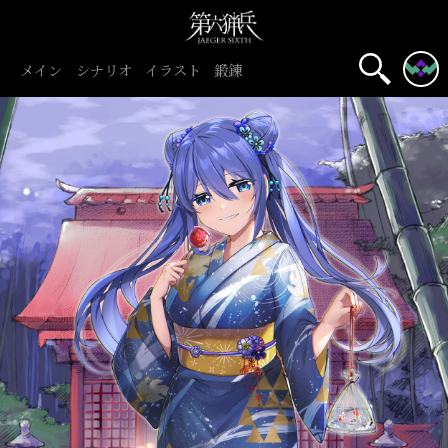
メイン
シナリオ
イラスト
鍛錬