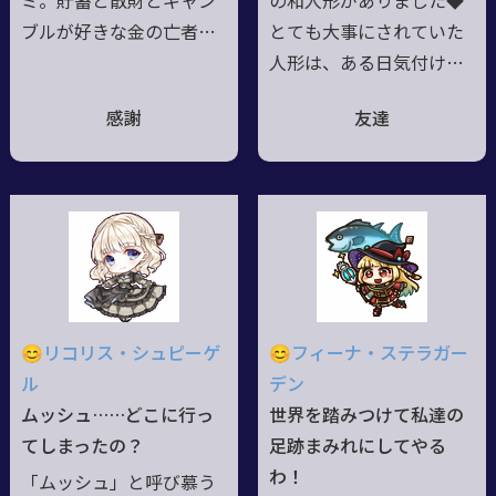
ミ。貯蓄と散財とギャン
の和人形がありました◆
ブルが好きな金の亡者
とても大事にされていた
で、丁寧ながら絶妙に相
人形は、ある日気付けば
手を軽んじた物言いが特
ヤドリガミとして覚醒し
感謝
友達
徴。メイドを雇うような
ました◆しかし、目醒め
相手は大抵の場合金持ち
たのは兄のみ……妹は目
だから報酬に期待できる
醒めぬままでした◆ある
という理由で仕事をして
時、兄妹が住まう屋敷が
おり、基本的に忠誠心は
強大な敵に襲撃され、兄
殆どないため報酬額次第
は猟兵として必死に戦い
で容易く主を乗り換え
ましたが……力及ばず、
る。グリモア猟兵として
本体を破壊されてしまい
😊リコリス・シュピーゲ
😊フィーナ・ステラガー
は金絡みのダーティな仕
ます◆その最中、悲哀の
ル
デン
事が専門。溜め込んだ財
慟哭と共に妹は目醒めま
ムッシュ……どこに行っ
世界を踏みつけて私達の
産を派手に消費する戦闘
した――あらゆる全ての【表
てしまったの？
足跡まみれにしてやる
術が得意。札束で頬をぶ
情】と引き換えに◆サブ
わ！
「ムッシュ」と呼び慕う