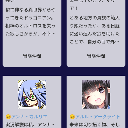
強い
よーし！いこう、マリ
ラルと読む。
筋。現実主義者🔥ツンデ
ア！
似て非なる異世界からや
レでシスコン🔥アイドル
ってきたドラゴニアン。
とある地方の貴族の箱入
猟兵、邁進中！
相棒のオルトロスを失っ
り娘だったが、ある日庭
た寂しさからか、不幸に
に迷い込んだ狼を助けた
もダーク金融に手を出し
ことで、自分の目で外の
てしまう。肉体と財産の
世界を見たいと思うよう
冒険仲間
冒険仲間
大部分が闇に飲み込ま
になる。 しかし、過保
れ、黒騎士となった佐藤
護な親の元ではその機会
の運命とは。
は訪れなかった。ある日
目覚めた猟兵の力。それ
は夢見ていた外の世界へ
と彼女を導くきっかけと
なった。そして少女はか
つて助けた狼のマリアと
😊アンナ・カルリエ
😊アルル・アークライト
共に旅立つ。
実況解説は私、アンナ・
未来は切り拓く物、そし