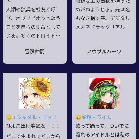
眼鏡女王の自我を持った
きずにいる。
それでも元気に振舞うは
人類や猟兵を戦友と呼
めがねようじょ。元は名
家族である妹の為。
び、オブリビオンと戦う
もなき捨て子。デジタル
ことを自らの使命として
メガネドラッグ「アルハ
いる。多くのドロイドや
ゼン」の媒体として改造
解放軍製の無人兵器を統
された際にSABAEのサー
冒険仲間
ノウブルハーツ
括制御しうる指揮官機能
バーに保存されていた6
力と、単独での高い防御
3000人分の生涯ラ
性能、及び知的生命の祈
イフログを脳へ流し込ま
りを増幅するサイキック
れた。眼鏡人生にして約
エナジー制御機能を持つ
300万年以上の記憶
決戦兵器にして自称作業
を押し込んだ結果「全眼
用ドロイド。真面目なよ
鏡人が深層心理下で求め
うで真顔でふざける独特
る理想の眼鏡女王」の人
😊エシャメル・コッコ
😊蛇塚・ライム
のセンスを有する。 ★
格が誕生。ロイヤルな苗
ひよこ軍団突撃なー！！
歌って踊って、ついでに
宇宙モンゴリアンデスワ
字である「マスナガ」を
殴れるアイドルとは私の
どこで生まれてどこから