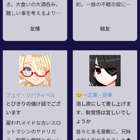
き。大食いの大酒呑み。
刹。一族の不戦の掟に従
難しい事を考えるより先
えず、故郷を飛び出した
に口が出る手が出る、つ
家出娘。他世界の文化を
友情
戦友
いでに怒ると角も出る、
柔軟に吸収中。面白そう
少々やんちゃなおねえさ
だと思えば軽率に首を突
ん。基本思考は「殴れれ
っ込む。 考えるより先
ば倒せる！」◇神器を繰
に体が動くタイプで、グ
りて、八百万の神の御霊
リモア猟兵としての仕事
を身に降ろし、様々な奇
はこなすが、自分も前線
跡を起こす鬼の巫女。修
に出たいと思っている事
行の為にと山奥の隠れ里
が多々。 ボキャブラリ
フェイ・リバティベル
😊一之瀬・百華
を飛び出し、魑魅魍魎討
ーは貧困だが、予知の内
とびきりの儲け話でござ
消し炭にして差し上げま
伐の猟兵として数多の世
容は正確に伝えようと四
います
す、御覚悟は宜しいでし
界を渡る。……本音は、
苦八苦している。
ょうか
雇われメイドな古いスロ
諸国を漫遊して美味しい
ットマシンのヤドリガ
昔々とある屋敷に、兄妹
ものを満喫したいだけ。