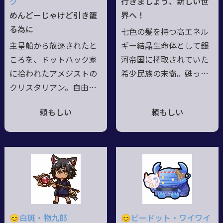
ク
行きましょう、新しい世
い気なお年頃、恋愛とか
めんどーじゃけど引き籠
界へ！
は百年位冒険した後でも
る為に
七色の髪を持つ高エネル
いいかなって思ってる。
主星船から放逐されたと
ギー結晶生命体として銀
★口癖：～なのだわ！
ころを、ドットハック家
河帝国に搾取されていた
に拾われたアメジストの
希少民族の末裔。甦った
クリスタリアン。自由気
銀河帝国の攻撃で故郷の
風な家風を受け継ぎ、フ
船団を失い、生命を守る
頼もしい
頼もしい
リーダムな性格。戦闘行
為結晶の肌を隠し、破棄
為そのものは嫌い、事前
された旧式の試作制宙戦
準備と戦略戦術を持って
闘ユニットを纏い、復讐
防ぐことこそ重要と考え
の為傭兵となり銀河帝国
るタイプ。だがそれは自
への抵抗を続けていた。
分が引きこもって、楽が
今は禁じられた宙域を越
したいためという自堕落
えて新天地を目指す。真
極まりない性質ゆえ。種
の姿は人型のまま、肌色
😊白斑・物九郎
😊ビードット・ワイワイ