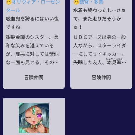
😊オリヴィア・ローゼン
😊数宮・多喜
りとか獲物とかよく口に
最後に入力された命令に
タール
水着も終わったし…さぁ
する。▼言葉の扱いが割
従い破滅を実現させる。
吸血鬼を狩るにはいい夜
て、また走りだそうか
とブッ壊れ気味。一人称
破滅のためにハッピーエ
ですね
ぁ！
は「俺め」。▼左利き。
ンド。最後に笑うのは彼
銀髪金瞳のシスター。柔
ＵＤＣアース出身の一般
ではない
和な笑みを湛えている
人ながら、スターライダ
が、邪悪に対しては苛烈
ーにしてサイキッカー。
もとみ・じゅん
な一面も見せる。その出
失踪した友人、本
見
準
を
自は本人を含め誰も知ら
探す為に原付と見まごう
冒険仲間
冒険仲間
ない。物心付いた頃には
ほどのぼろい宇宙バイク
黄金の穂先の槍を手に都
に乗って自分で探す羽目
市の闇を駆けていた。こ
になった。オブリビオン
の槍をどうやって手に入
となっていた準を『送っ
れたかは覚えていない。
た』後、友のオブリビオ
両親についての記憶もな
ン化の真相とその先にあ
いが、碌な結末でないこ
る自らの宿命を探して奔