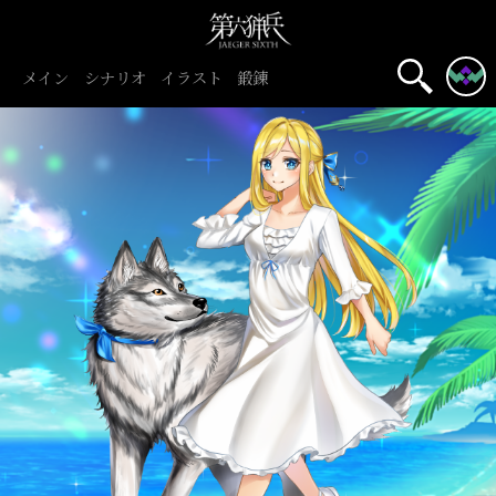
メイン
シナリオ
イラスト
鍛錬