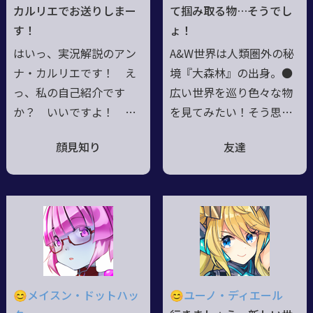
カルリエでお送りしまー
て掴み取る物…そうでし
す！
ょ！
はいっ、実況解説のアン
A&W世界は人類圏外の秘
ナ・カルリエです！ え
境『大森林』の出身。●
っ、私の自己紹介です
広い世界を巡り色々な物
か？ いいですよ！ キ
を見てみたい！そう思い
マイラフューチャー生ま
立ち故郷を飛び出した若
顔見知り
友達
れの21歳、好きなもの
きエルフ。●魔法で生み
は皆さんの頑張る姿！
出した『精霊蝶』を供に
グリモア猟兵として、皆
連れ、腰に佩いた伝家の
さんの奮闘を世界にお届
宝刀『スターフレイム』
けいたしますっ！ よろ
で悪を斬る。●正義感と
しくお願いしますね！
人情厚き熱血娘、一方で
割と勢い任せで考え足ら
ず。気合と志だけは立派
😊メイスン・ドットハッ
😊ユーノ・ディエール
な未熟者。●色気より食