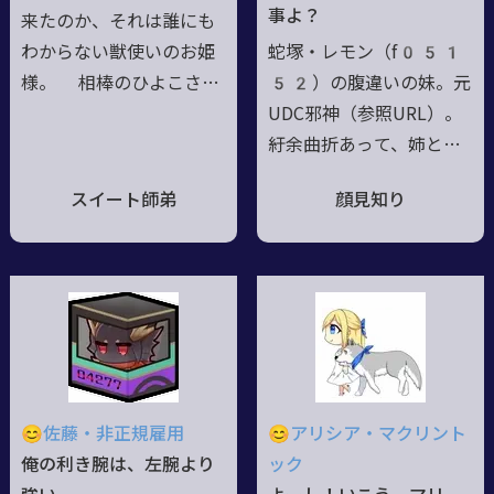
ームのピンナップ等利用
名乗って王位を主張して
事よ？
来たのか、それは誰にも
はご自由に！ 一報貰え
いる。カレーうどんが天
わからない獣使いのお姫
蛇塚・レモン（f051
ると嬉しいです！
敵。
様。 相棒のひよこさん
52）の腹違いの妹。元
（本名ヒズンガルド・ヨ
UDC邪神（参照URL）。
ラティーヌ・コペルニク
紆余曲折あって、姉とそ
ス三世）と無数のひよこ
の仲間らの手で現世へ引
スイート師弟
顔見知り
軍団を引き連れた彼女は
き戻され、影朧として姉
大の甘い物好き。 とり
と共に行動する中で浄
わけプリンに目が無く、
化・転生を果たす🔥普段
全世界のプリンを制覇す
は魂魄の状態で姉の持つ
ることを夢見て今日も流
勾玉の中に常駐。単独活
離う。 ……咎人殺し？
動時は蛇幽霊の怪奇人間
聖者？ 知らない子で
として受肉化🔥転生時に
すね、きっと幻覚で
『強い身体が欲しい』と
😊佐藤・非正規雇用
😊アリシア・マクリント
は？？？ ちなみに雛将
願ったら、鋼のロボが付
俺の利き腕は、左腕より
ック
軍と書いてピヨ・ジェネ
いてきた🔥物理で殴る脳