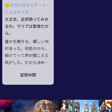
とは容易に想像できる。
走する。噂を求めて世界
😊アヴァロマリア・イー
すべてが曖昧な中で確か
を跨ぎ、過去と未来の狭
シュヴァリエ
なことは、この身に宿る
間で今を必死で生き抜い
大丈夫、全部救ってみせ
神殺しの力と破邪の聖
て。駆け続ける先で彼女
るわ。マリアは聖者だか
槍。今宵も獲物を求めて
を待つのは一体どんな結
ら。
闇を彷徨う。
末か。
誰かを癒せる、優しい光
があった。何処かから、
助けてって声が聞こえた
気がした。だから決めた
の、世界を、みんなを救
冒険仲間
おうって。//スペースシ
ップワールド、クリスタ
リアン用局地型居住艦第
4号出身。同年代の中で
も体は小さく、力は弱
く、気持ちは臆病で、だ