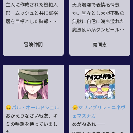
ん殴れ！
は和人形『白』のジョブ
主人に作成された機械人
天真爛漫で表情感情豊
形。ムッシュと共に富裕
か。堂々とし大胆不敵の
層を目標とした諜報・暗
無駄に自信に満ち溢れた
殺業に勤しんでいたが、
魔法使い系ダンピール。
ある日ムッシュが失踪し
雪国出身で必要だったか
冒険仲間
魔同志
てしまい、行方を追うた
ら覚えた炎魔法と吸血鬼
めに猟兵として活動を開
の父親の血を色濃く受け
始する。//表情の変化は
継いだ為、何も考えず使
然程大きくはないが、慣
える死霊魔法や吸血鬼の
れてくると意外とわかり
能力しか基本使わない
やすい。//好物は甘いス
子。感覚と感情の赴くま
イーツ、特にマシュマロ
まに生きており難しいこ
がお気に入り。一方苦い
とは勢いで吹き飛ばす。
😊パル・オールドシェル
😊マリアブリレ・ニネヴ
食べ物全般が苦手で、そ
出身、生い立ちのことも
おかえりなさい戦友、キ
ェマスナガ
れとは別にこんにゃくの
あり凄惨なもの、人の汚
ミの帰還を待っていまし
めがねあれ――
ぶよぶよ感だけは克服で
い部分は見飽きており、
た