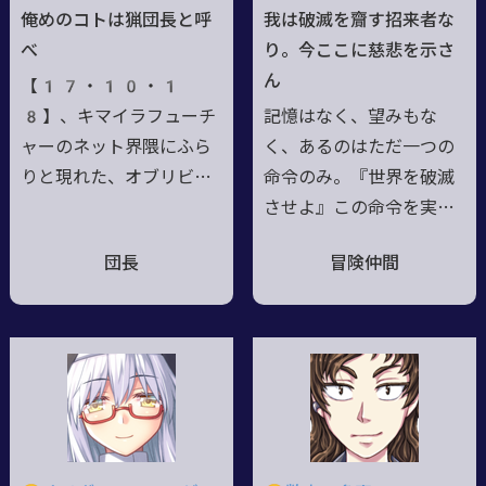
族特性の超能力エネルギ
部分が七色に煌く宝石の
俺めのコトは猟団長と呼
我は破滅を齎す招来者な
ーはすべて電脳魔術のリ
色合いになる。最近は料
べ
り。今ここに慈悲を示さ
ソースに回している。引
理を覚えたいデスワーム
ん
【17・10・1
きこもりを肯定するダメ
の申し子。
8】、キマイラフューチ
記憶はなく、望みもな
人間。好物はお好み焼
ャーのネット界隈にふら
く、あるのはただ一つの
き。
りと現れた、オブリビオ
命令のみ。『世界を破滅
ンをブチのめす模様を生
させよ』この命令を実行
配信してはいいねを稼ぎ
するために彼は静かに行
団長
冒険仲間
まくる、左腕に刻印を宿
動する。破滅の前に幸福
した猫のキマイラ。▼ぶ
あり。破滅のためにハッ
っきらぼうで基本いつで
ピーエンドを実現させ
もローテンション。目標
る//滅びた都市から発掘
を周到にハメることを好
された古代兵器。歳は即
む、悪知恵の働く天邪
ち発見されてから経過せ
鬼。▼趣味は散歩と昼寝
し年月。博物館に保管さ
と喧嘩。▼ほっとくと狩
れていたが先日再起動。