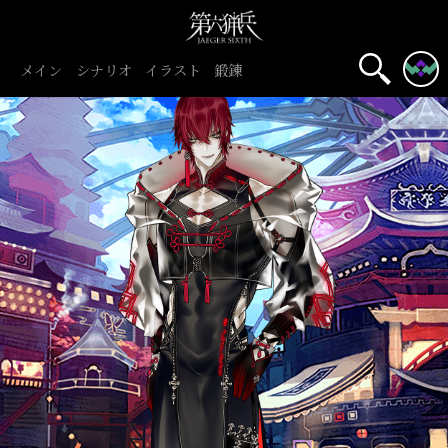
メイン
シナリオ
イラスト
鍛錬