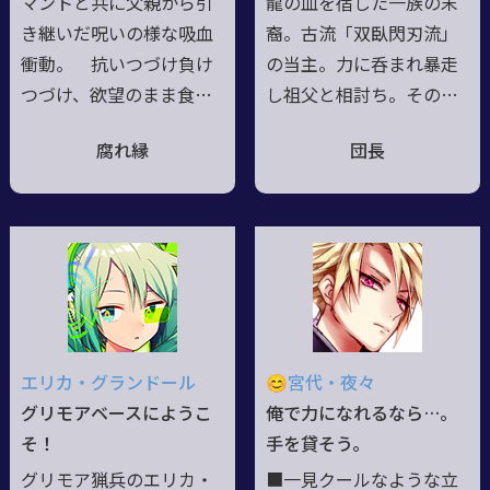
マントと共に父親から引
龍の血を宿した一族の末
く過ごしている/性別はX
き継いだ呪いの様な吸血
裔。古流「双臥閃刃流」
衝動。 抗いつづけ負け
の当主。力に呑まれ暴走
つづけ、欲望のまま食ら
し祖父と相討ち。その際
い尽くす。 そんな自
境を越え、祖父を斬った
腐れ縁
団長
分を嫌悪し理性を保持し
刀を媒体に復活。先祖帰
た人間であろうとする
りし龍の血が活性化■両
日々。（が、徐々に吸血
利きで専用龍気術「九頭
欲に押し負け都合のよい
龍」と己用に編み出した
言い訳をしては血を啜
「千変万化」で闘うが生
る"化け物"になりつつあ
身での高速戦闘な為負荷
る事に彼女はまだ気付い
が掛る■絶と連動させ全
てはいない） 癒え
環境対応の専用AS（Arm
エリカ・グランドール
😊宮代・夜々
る事のない飢餓と罪悪感
dSystemの略）を用いた
グリモアベースにようこ
俺で力になれるなら…。
を抱え今日も生きてい
超高速戦闘も確立■趣味
そ！
手を貸そう。
る。 あぁ…今
は興味を惹いたモノ、特
グリモア猟兵のエリカ・
■一見クールなような立