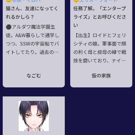
😊冬原・イロハ
😊エリス・フォード
棒の鮫さん達にお任せす
は飛び抜けている。【I
猫さん、友達になってく
任務了解。「エンタープ
る事が多い。様々なトラ
S】極楽浄土
れるかしら？
ライズ」とお呼びくださ
ブルに巻き込まれやすい
い
⚫アルダワ魔法学園生
が、笑顔を絶やさない元
徒。A&W暮らしで通学し
【出生】ロイドとフェリ
気な子。
つつ、SSWの宇宙船でバ
シティの娘。軍事面で顔
イトしてたり。過去の記
の利く母と叔母の縁で戦
憶はなく、毎日がいつも
技を磨いており、ナイフ
新鮮！ 本当の名前もわ
などでの白兵戦が得意
なごむ
仮の家族
からない。同居人のポノ
【外見】博愛に満ちた父
が名付けてくれた⚫女子
に憧れて執事の格好をし
力（物理）だけど、家事
ており、父譲りの顔立ち
の腕も磨いているつも
に反した母譲りのプロポ
り。可愛い服やリボン、
ーションで今日も衣装は
読書が好き。基本おっと
悩ましい悲鳴を上げる
り。戦いは勇ましく／／
【現在】彷徨の末、父と