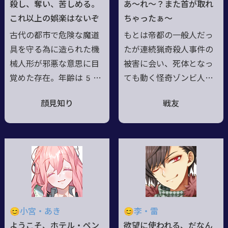
殺し、奪い、苦しめる。
あ～れ～？また首が取れ
い縁があればと思ってい
●IBGM：永世のクレイド
これ以上の娯楽はないぞ
ちゃったぁ～
るら。◆2018年1
ル (裏IBGM：ハッタリ
古代の都市で危険な魔道
もとは帝都の一般人だっ
2月18日開始◆荘厳
だけで生きてる)
具を守る為に造られた機
たが連続猟奇殺人事件の
華麗◆
械人形が邪悪な意思に目
被害に会い、死体となっ
覚めた存在。年齢は5桁
ても動く怪奇ゾンビ人間
に達する。胴体の扉はあ
と化す/一念発起して憧れ
顔見知り
戦友
らゆる物を生み出す無限
だったパーラーメイドを
の空間が広がっており、
始め、今では首の取れる
その影響か常に何かに飢
メイドさんとしてそこそ
えていて本性は極めて凶
こ有名/趣味はメイド服の
暴。主を殺して自由の身
収集、中にはメイド服の
になってからは欲しけれ
概念が壊れるようなもの
ば奪い、嘗められれば殺
も/奉仕精神にあふれ、誰
し、好き勝手しながら生
かのお手伝いをするのが
😊小宮・あき
😊李・雷
きていたが最近は少しだ
好きだが仕事の邪魔をす
ようこそ、ホテル・ペン
欲望に使われる、だなん