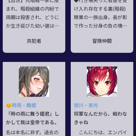
【出世】元暗殺一家に産
◆行き場失った者達を受
KSTAR/小林太郎
まれ、暗殺組織の内紛で
け入れ存在する裏(暗殺)
両親は殺害され、どうに
稼業の一族出身。長が影
か生き延びた幼い彼はテ
で作った分身の負の塊。
スタメントの姓を受け継
長に近き存在だが予期せ
共犯者
冒険仲間
ぐ男の養子になった。／
ぬ誕生と一族で唯一水属
【現在】依頼があれば標
性海魔の力を持つ異端児
的を暗殺するだけの生活
◆大罪…嫉妬抱え退廃的
をしている傍らで、博愛
で包容力有る大人の顔と
主義な執事として様々な
気紛れで子供な残虐性の
名家で働いている。／【I
二面性は夜の海の如く底
S】Dear/幸祜
知れず◆人型で黒虎(黒
+青系紫縞)の耳と尻尾に
😊時雨・舞姫
徳川・家光
大鴉の翼(戦闘時大鎌＋大
「時の雨に舞う姫君」し
将軍なんだから、戦わな
鴉の鉤爪の蹴り使用◆伊
かして我は皇帝である。
きゃね
語混じる独特の言ノ葉使
名は本名に非ず。過去の
こんにちは、エンパイ