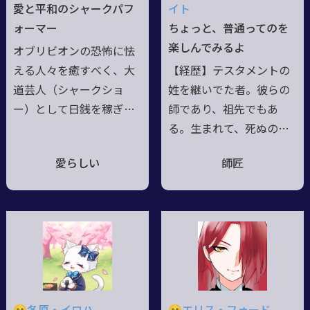
の途中。様々なモノに触
話する(割りとすぐに慣れ
愛と平和のシャークパフ
イト
れながら、放浪の果てに
る)
ォーマー
ちょっと、普通ってのを
得るモノは――。俺でも、何
楽しんでみるよ
オブリビオンの恐怖に怯
かの役に立つのなら。
える人々を癒すべく、大
【経歴】テスタメントの
道芸人（シャークショ
姓を継いでた者。彼らの
ー）として日銭を稼ぎな
師であり、祖先でもあ
がら各世界を旅してい
る。生まれて、死ぬの人
る。自分を拾ってくれた
生のループを嫌い、天使
愛らしい
師匠
大道芸の師匠の教えその
時代に双子の姉を食べる
ままに『みんなで笑顔』
と堕ち、堕天使となっ
が合言葉。天真爛漫で愛
た。【現在】最高に危険
嬌が良く、困った人を見
な快楽を貪っている。見
捨てられない。争い事が
た目は中性的な美少年。
苦手で有事の際は自身は
【性格】ヒッツェの様に
サポートに回り、戦闘は
歪み狂い、ロイドの様に
鮫魔術で使役している相
時に従順。だが、邪悪さ