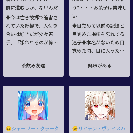
はご愛嬌。趣味は食べ歩
い。●加えて不意打ち、
前に進むしか、ないんだ
う?・・・お菓子は美味し
き。今のところ苦手な食
騙し討ちが好き。理解さ
い
◆今は亡き故郷で迫害さ
べ物は無い様子。●連
れないことを楽しんでい
れていた影響で、人付き
◆目覚める以前の記憶と
携・アドリブ歓迎です。
る。
合いは好きだが少々苦
目覚めた場所を忘れてる
手。「嫌われるのが怖
迷子◆本名がないため目
い」ので基本スタンスは
覚めた時、目に入った文
善人。◆力の根源は半身
字を名前にした◆甘い物
茶飲み友達
興味がある
に流れるヴァンパイアの
中毒者◆一定時間甘い物
血。故に、吸血衝動を抱
を口にしないと禁断症状
えつつもソレを否定する
に陥り、なぜか吸血行為
◆戦闘時は自分の傷を顧
に走る(原因判明)◆ぼん
みない傾向がある◆嘗て
やりしている間の記憶が
全てを失い、或いは捨て
よく飛ぶ◆人見知りを発
た。今は少しずつ積み重
症する事があり、その時
ねて進む、目的のない旅
はメッセージボードで会
😊シャーリー・クラーク
😊リヒテン・ヴァイスハ