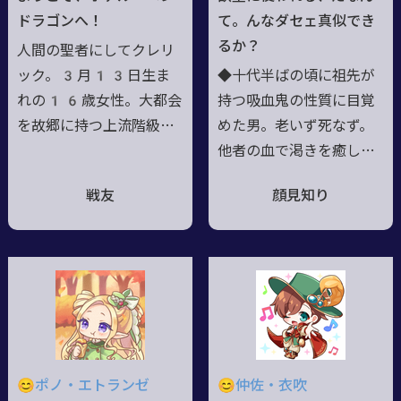
け落ち着いたのか無闇に
る者には容赦がなくなる/
ドラゴンへ！
て。んなダセェ真似でき
殺し、傷つけることは少
最近、体の縫い目がほつ
るか？
人間の聖者にしてクレリ
なくなっている。
れてパーツが取れやすい
ック。3月13日生ま
◆十代半ばの頃に祖先が
のが悩み
れの16歳女性。大都会
持つ吸血鬼の性質に目覚
を故郷に持つ上流階級。
めた男。老いず死なず。
（登録時）/ 大型リゾー
他者の血で渇きを癒した
トホテルのオーナーを引
いという欲望を、趣味で
戦友
顔見知り
き継いだ少女。淡いピン
はないと拒絶し続けてい
クの髪と、空を閉じ込め
る。 異常な欲求の源が
た水色の瞳が特徴的。明
自分の身体を流れる遺伝
るく元気で、常に笑顔。
子……血液にあると知っ
基本は(*´◒`*)や(*
た彼は、化物の血を飼い
´꒳`*) だけど根本は
慣らして生きる道を選ん
商人気質。大変な負けず
だ。◆殺せず捕らえられ
嫌い。/ 真の姿は赤髪黒
ない存在は法の外側に置
😊ポノ・エトランゼ
😊仲佐・衣吹