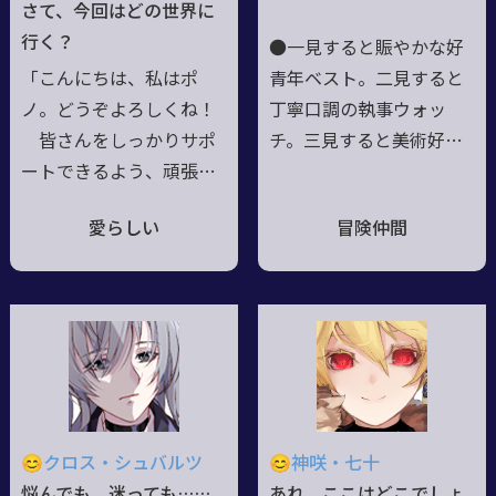
眼。左手薬指に指輪。/
くしかない。即ちバケモ
さて、今回はどの世界に
【設定資料】20歳にな
ノとは”外れた者”だ。寄
行く？
●一見すると賑やかな好
りました！
る辺が無いなら己の芯と
「こんにちは、私はポ
青年ベスト。二見すると
なる矜持を貫け。不敵に
ノ。どうぞよろしくね！
丁寧口調の執事ウォッ
嗤う怪物であれ。
皆さんをしっかりサポ
チ。三見すると美術好き
ートできるよう、頑張っ
なお姉さんネイル。四見
ていくわ」●エルフのア
すると冷静沈着な老人コ
愛らしい
冒険仲間
ーチャーにして精霊術
ート。五見すると無骨な
士。●自然を愛し、造ら
戦闘狂サーベル。●別人
れたものを重んじ、調和
であり同一人物。各人格
な日々を営む、とある森
現状を境界なく共有する
のエルフ一族出身。心穏
ので頭の中は常に楽しく
やかに過ごす時を尊び、
騒々しい。単純明快であ
願わくば皆がそうあれた
り複雑怪奇。踏み込んだ
ら、と。性格は明朗快
と思っても次の瞬間スル
😊クロス・シュバルツ
😊神咲・七十
活、ちょっぴり勝気なの
リと躱されて捉え所が無
悩んでも、迷っても……
あれ、ここはどこでしょ