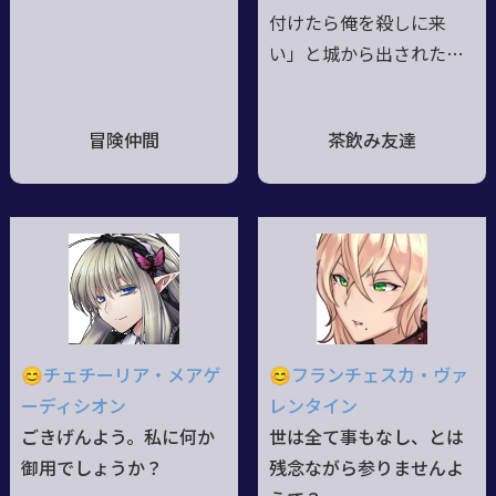
烈な吸血衝動は彼女を苛
ことも両親のことも知ら
付けたら俺を殺しに来
む。
ない。
い」と城から出された◆
猟兵になるまで故郷の城
から出ない生活だった
冒険仲間
茶飲み友達
為、一般の倫理観は後付
け知識。時々忘れる。◆
輸血パックは苦手。吸血
にお金が掛かるのでカフ
ェ経営とは別の仕事も
時々。◆無自覚ファザコ
ン◆猟兵の仕事で右目を
失う。試行錯誤の結果、
😊チェチーリア・メアゲ
😊フランチェスカ・ヴァ
UDCを使って黒くなった
ーディシオン
レンタイン
白目部分は色の可変が白
ごきげんよう。私に何か
世は全て事もなし、とは
黒で可能に。
御用でしょうか？
残念ながら参りませんよ