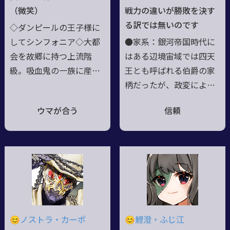
や感情すら事件解決のた
（微笑）
戦力の違いが勝敗を決す
めにころころ変わってい
る訳では無いのです
◇ダンピールの王子様に
るが、目的は一貫してい
してシンフォニア◇大都
●家系：銀河帝国時代に
る。☆アドリブ連携大歓
会を故郷に持つ上流階
はある辺境宙域では四天
迎！
級。吸血鬼の一族に産ま
王とも呼ばれる伯爵の家
れる。◇家は裕福だっ
柄だったが、政変により
た。◇歌が得意な王子
解放軍に亡命した没落貴
ウマが合う
信頼
様。美貌と歌声で魅了す
族の末裔。 ●戦力：個
る。◇戦闘では、盾とな
の戦闘力は人並み程度、
り仲間を守る。◇男装の
連携やサポートで真価を
麗人◇女性には紳士的。
発揮するタイプ。 ●気
王子様の笑顔で、対応す
質：普段は物腰柔らか、
る。◇薔薇の文様が入っ
むしろぐうたらのサボり
た鎧を着ている。◇恋愛
魔だが、それなりに真面
対象は異性。女性とはプ
目。明るい老後生活の為
😊ノストラ・カーポ
😊鯉澄・ふじ江
ラトニック◇そろそろ良
に平和を希求している。