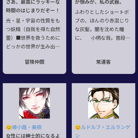
さあ、最高にラッキーな
が――恨みが、私の武器。
可愛がってくれてる【別
の過去から希望の未来へ
時間のはじまりだぞー！
ふわりとしたショートボ
人格】狼（ロウ）、猫
と進むために。彼女こそ
光・星・宇宙の性質をも
ブの、ほんのり赤混じり
（マオ）
は悪夢を纏いし希望の魔
つ妖精（自我を得た自然
な灰髪。闇を沈めた瞳
性。
霊）■世界を救うために
に、 小柄な背。普段は
どっかの世界が生み出し
静かに寡黙に、話せば明
たすごいヤツ。色々と詰
るく。その実、慣れるま
冒険仲間
常連客
め込みすぎた影響で記憶
では引っ込み思案な小動
がない。■……って設定
物。楽しいお話とお酒が
の自覚もないけど、なん
好き。不摂生で時折クマ
やかんやで「幸運の流れ
がある。歳相応で普通
星」を自称して、猟兵を
で、普遍的で――そして、
支援したり、オブリビオ
「『【私〉＞》たちの
ンを倒したり成仏させた
【処刑記憶の内包者】。
り、それらの事件の傷跡
😊綾小路・美樹
😊ルドルフ・エルランゲ
を癒したりする。●思考
女性には紳士的になるよ
ン