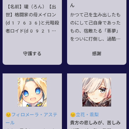
せ、今日も美しい蝶は死
う●歪んだ恋愛脳を拗ら
ん
【名前】瓏（ろん）【出
を運ぶ。
せている節もあり、状況
世】格闘家の母メイロン
かつて己を生み出したも
によってはとってもチョ
(d17636)と元暗殺
のにして己自身であった
ロい
者ロイド(d09213)
もの、宿敵たる「悪夢」
の間に生まれ、愛情たっ
をついに打倒し、過酷な
ぷり注がれて育った少
運命に決着をつけた。そ
守護する
感謝
年。【性格】母に格闘を
の際に生まれた不可思議
仕込まれ、父から知識を
な感情は、魅夜を強くす
学び、明るく元気な少
るのか、それとも弱くす
年。【今】猟兵になっ
るのか、それは誰にも分
て、グモリアベースで別
らない。決意と共に新た
世界の父に出会って一緒
なる道に歩みだす魅夜は
に居たがる年頃。別世界
悪夢の力さえもその手に
の子供と理解された上
収め、漆黒の翼で舞い上
😊フィロメーラ・アステ
😊立花・乖梨
で、ロイドの養父であり
がる。邪悪なる力を希望
ール
貴方の悲しみが、苦しみ
ロンの別世界の祖父は、
への道標へと変え、暗黒