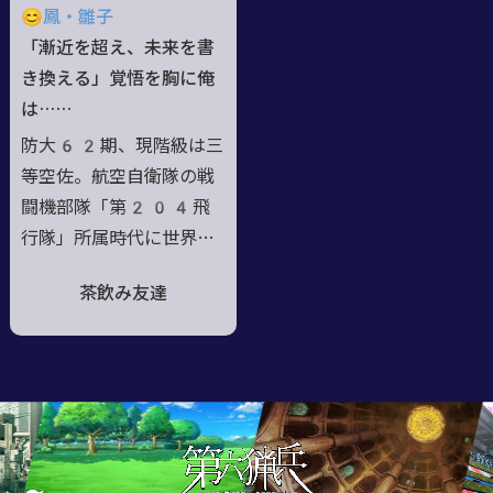
楽しいのも戦いのも。思
同じ魂を持った執事をま
😊鳳・雛子
い出は私の歩みに。未来
ず乗り越えるべき目標と
「漸近を超え、未来を書
のめでたしめでたし目指
定める。父の意向によ
き換える」覚悟を胸に俺
して、一緒に連れていき
り、母の姓を名乗ってい
は……
ますね（連携アドリブ歓
る ※ロイドとは別PLで
防大62期、現階級は三
迎）
す
等空佐。航空自衛隊の戦
闘機部隊「第204飛
行隊」所属時代に世界を
転移した日、謎のロボッ
茶飲み友達
トに出逢う。更には猟兵
への覚醒、そして切られ
る新たなる戦いの火
蓋……現在は転属し、
「危険」を意味する「エ
ックス」の名で未開領域
の偵察任務に従事してい