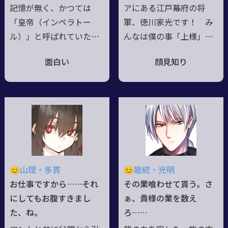
い◆ライ絵師水着Grazie
記憶が無く、かつては
アにある江戸幕府の将
mille!
「皇帝（インペラトー
軍、徳川家光です！ み
ル）」と呼ばれていたら
んなは僕の事「上様」っ
しいが……/自らの存在を
て呼びますけど、好きに
面白い
顔見知り
「芸術」と称して憚ら
呼んでくださって結構で
ず、体を鍛える事を怠ら
すよ。天下自在符はお役
ない。芸術をこよなく愛
に立ってますか？ 僕自
し、こと娯楽に関しては
身も、柳生新陰流とグリ
強い興味を惹かれる模様/
モアを修得してるので、
自らが「美しい」と感じ
そこそこお役に立てるか
たり「気に入った」もの
と。ただ、嫁がめちゃく
には好意的に接する/愛多
ちゃいっぱいいるんで、
😊山理・多貫
😊龍統・光明
く、欲深い。それ故に思
夜は帰らなきゃいけない
お仕事ですから……それ
その業喰わせて貰う。さ
い悩む一面もある/現在は
のが難点なんですけど
にしてもお腹すきまし
ぁ、貴様の業を数え
ある資産家一家の扶養に
ね。これから、どうぞよ
た、ね。
ろ……
入っており、何不自由な
ろしくお願いします！