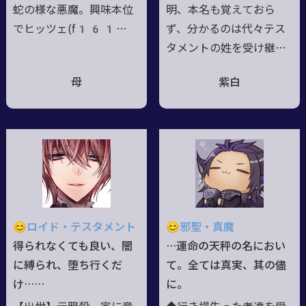
蛇の様な悪魔。興味本位
明、本名も覚えておら
でヒッツェ(f1614
ず、分かるのは代々テス
6)が召喚し、興味本位で
タメントの姓を受け継ぎ
召喚に応じたら一目惚れ
し家系に生まれた事だ
母
紫白
して結婚のついでに契約
け。名前は師匠の名を使
したダケ。夢は母親にな
っている。【性格等】４
る事。ヒッツェの妻でロ
０から歳を数えるのを止
イド（f01586）の
め、実際の年齢は本人も
養母。普段は太く長い蛇
忘れる程に長く生きてい
の様な尻尾を生やした少
ている。死を恐れず、魔
女の姿。好物は魚料理。
術や呪術以外の事に興味
一人称は『母』【IS】If
がなかったが、最近は変
😊ロイド・テスタメント
😊邪聖・真魔
you still believe
わりつつある。ドSなマッ
得られなくても良い、闇
…運命の天秤の名におい
ドサイエンティスト、実
に縛られ、堕ち行くだ
て。全ては真実、其の儘
年齢より遥に若い見た目
け……
に。
をしている。【IS】BLAC