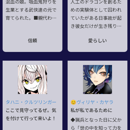
混血の娘。吸血鬼狩りを
人工のドラゴンを創るた
験体となった過去がある
生業とする武侠達の元で
めの実験体として囚われ
育てられた。■親代わり
ていたがある日事故が起
達が其々に好き勝手呼ん
き彼女だけが生き残り自
でいた言葉が名となっ
由の身となった(最近生き
信頼
愛らしい
た。■黒衣を身に纏い、
残った仲間を見つけた)。
愛用するのは四振りの銀
事故の原因はいまだわか
の剣。二本一対の長剣と
っていない。 今まで外
短剣を使い分け、蹴りを
界との接触がなかったた
交える変幻自在の形。■
め色んなことが新鮮で楽
興味と関心はただ、この
しい。 実験の影響なの
人類が敗退した世界の滅
か戦闘になると闘争本能
びに抗うことに。■深淵
を剥き出しにして敵に突
タハニ・クルツリンガー
😊ヴィリヤ・カヤラ
に潜むのは、切り離すこ
っ込んで行く。 実は竜
ここで見守ってるぜ。気
私が私であるために
との叶わぬ怪物としての
神の母と竜人の父の間に
を付けて行って来いよ！
◆猟兵となった日に父か
本能。時として訪れる強
生まれた子、本人はその
ら「世の中を知って力を