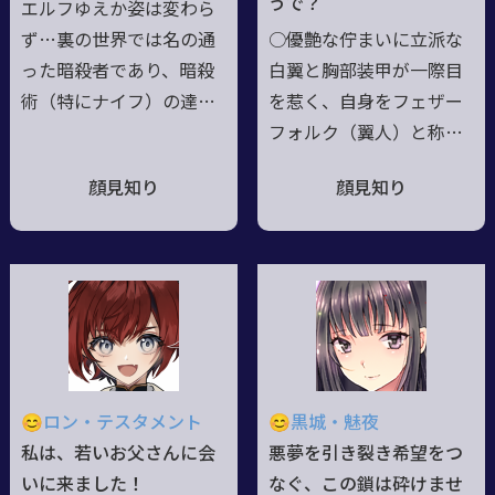
うで？
エルフゆえか姿は変わら
ず…裏の世界では名の通
○優艶な佇まいに立派な
った暗殺者であり、暗殺
白翼と胸部装甲が一際目
術（特にナイフ）の達
を惹く、自身をフェザー
人。裏での二つ名は魔性
フォルク（翼人）と称す
の蝶。普段(表)は礼儀正
る戦淑女○空戦機動で砲
顔見知り
顔見知り
しく社交的で楽しそうに
雷撃を乱射し、斧槍と蹴
笑みを浮かべているが、
りを容赦なく叩き込んで
本性は腹黒であり貪欲で
くる●気を許した相手以
過激なサディスト。そし
外には表向きセメント入
て大胆不敵かつ負けず嫌
った慇懃系淑女ながら、
いな自信家だ。快楽主義
根っからの世話焼き気質
者だが彼女の場合は『快
のためお人好しで色々と
楽殺人』で危険な為に注
甘い部分も多い様子●無
😊ロン・テスタメント
😊黒城・魅夜
意が必要。 長いプラチ
自覚で無節操な誘い受け
私は、若いお父さんに会
悪夢を引き裂き希望をつ
ナブロンドの髪を靡か
気質で割とヒドい目に遭
いに来ました！
なぐ、この鎖は砕けませ