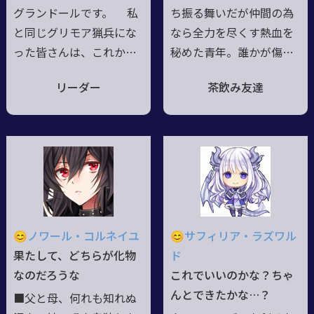
日もお腹がすきました、
技は今迄の趣味と解析･改
グランドールです。 私
ち振る舞いだが仲間の為
ね…。
良･発明・体現
と同じグリモア猟兵にな
なら全力を尽くす熱血を
った皆さんは、これから
秘めた青年。誰かが傷つ
一緒に頑張っていきまし
くくらいなら自分が傷を
リーダー
茶飲み友達
ょう。 何か困ったこと
負えばいいとさえ思って
や、わからない事があれ
いる。故に、自身の吸血
ば、グリモアベースに来
衝動は毛嫌いしており滅
てください。 全てに答
多に血は吸わない■貧民
えられるわけではありま
街では同じ境遇の貧しい
せんが、可能な範囲で、
子供達で結成されたグル
答えていきたいと思いま
ープ内で生活していた。
す。 それでは、皆さん
生まれつきUCを扱えた故
😊ノワール・コルネイユ
😊サフィリア・ラズワル
の活躍を期待していま
に目を付けられ、実験体
果たして、どちらが化物
ド
す。
となる事と引き換えに仲
なのだろうな
これでいいのかな？ちゃ
間達へ莫大なお金を渡す
んとできたかな…？
■父と母、何れも知れぬ
事という交渉に乗り、実