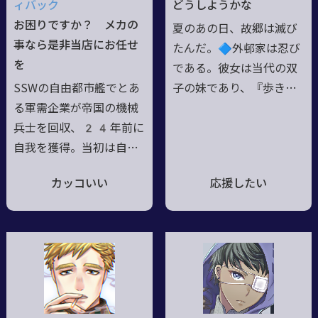
ィバック
どうしようかな
怪異。【キリテツ】鐵斗
倍！//本来は『紗来』と
お困りですか？ メカの
夏のあの日、故郷は滅び
と同化した都市伝説の骸
いう漢字なのだが、字面
事なら是非当店にお任せ
たんだ。🔷外邨家は忍び
魂。人間好きなため無
が女の子っぽいという理
を
である。彼女は当代の双
害。
由でカタカナ表記。//
SSWの自由都市艦でとあ
子の妹であり、『歩き巫
る軍需企業が帝国の機械
女』を統括する存在だっ
兵士を回収、24年前に
た。🔷育成過程の影響
自我を獲得。当初は自ら
か、兄妹というより同志
を拾った企業の社員とし
感覚で、兄である当代の
カッコいい
応援したい
て働いていたが退職済
ことは呼び捨てにしてい
み。メカニックガレージ
た。🔷外邨家はもう一つ
民間軍事会社
やPM
SC
を営み、各所に
の顔を持つ。鬼をその魂
コネを持つ。物腰は丁寧
に封じるのだ。彼女は
かつフランク。サラリー
『クルワ』と呼ばれる鬼
マン気質は未だ抜けず。
を封じている。もう一つ
実はクロムキャバリアの
の人格はそれ。男であ