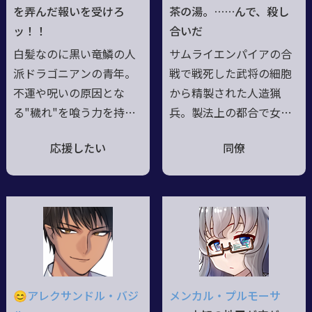
りつつある☆可愛い言わ
を弄んだ報いを受けろ
茶の湯。……んで、殺し
れると拗ねちゃう、そん
ッ！！
合いだ
な15歳の女の子
白髪なのに黒い竜鱗の人
サムライエンパイアの合
派ドラゴニアンの青年。
戦で戦死した武将の細胞
不運や呪いの原因とな
から精製された人造猟
る"穢れ"を喰う力を持
兵。製法上の都合で女性
つ。オブリビオンによっ
として作られたが精神面
応援したい
同僚
て双子の兄以外の家族を
は男性寄り。生前の記憶
失い、兄も心のほとんど
もあるが過去には頓着し
を喰われた。その時の怒
ない。非常に好戦的で一
りで覚醒し、兄の心を取
秒前まで談笑していた相
り戻す術を探している。
手とも即座に殺し合える
大事な者を奪われた力な
精神構造の持ち主。槍を
き人々の無念と怒りを代
得意とするが、敵を殺せ
わりに敵に刻む報讐者と
るなら使う道具は拘らな
😊アレクサンドル・バジ
メンカル・プルモーサ
おおとの
自称。警戒心が強いが心
い。「信
長
様
が生き返っ