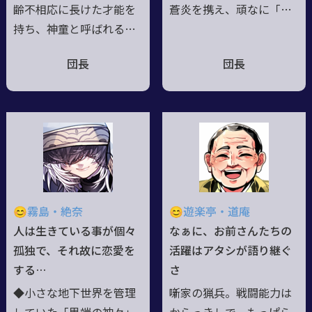
齢不相応に長けた才能を
蒼炎を携え、頑なに「エ
持ち、神童と呼ばれる。
イ」を自称する。マンタ
「努力の賜物」と謙遜す
型の帽子のように見える
団長
団長
るも、実際は前世の記憶
部分は体の一部。状況に
をそのまま持ち越して転
応じ人に近い姿を取るこ
生していた。知的好奇心
ともあるが、普段はエイ
が強く前世は蒸気機関の
頭で居る。◆怪力で大錨
扱いを得意とし、転生後
を振るう他、傷口から噴
は神智学を学び悪魔を使
き出す「溟獄の炎」を纏
役。将来を有望視され學
い闘う、被弾を省みない
徒兵として帝都に徴用、
戦法を好む。が、情に厚
😊霧島・絶奈
😊遊楽亭・道庵
年少将校に。尊大な野心
く、敵に同情心を抱くこ
人は生きている事が個々
なぁに、お前さんたちの
家だが優良児を演じてい
とも。◆グリードオーシ
孤独で、それ故に恋愛を
活躍はアタシが語り継ぐ
る。それでも時折、少年
ャンの辺境の孤島、海産
する…
さ
らしい無邪気さを見せる
系キマイラの漁村出身。
◆小さな地下世界を管理
噺家の猟兵。戦闘能力は
のは前世からの性質。