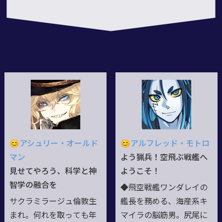
😊アシュリー・オールド
😊アルフレッド・モトロ
マン
よう猟兵！空飛ぶ戦艦へ
見せてやろう、科学と神
ようこそ！
智学の融合を
◆飛空戦艦ワンダレイの
サクラミラージュ倫敦生
艦長を務める、海産系キ
まれ。何れを取っても年
マイラの脳筋男。尻尾に