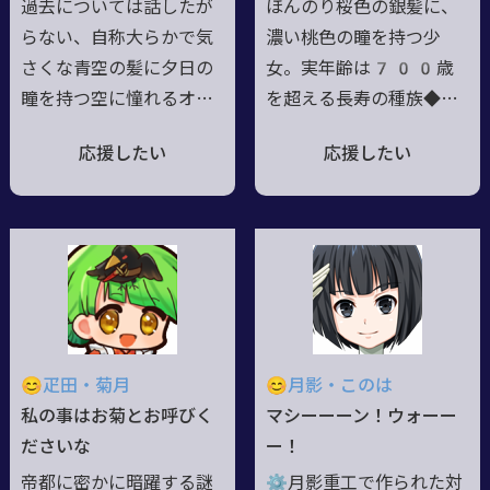
過去については話したが
ほんのり桜色の銀髪に、
本名は「アンナ・アンダ
らない、自称大らかで気
濃い桃色の瞳を持つ少
ルシャナ」
さくな青空の髪に夕日の
女。実年齢は700歳
瞳を持つ空に憧れるオラ
を超える長寿の種族◆体
トリオのお兄さん。鞄に
質上、周囲の生命力を吸
応援したい
応援したい
画材道具一式を詰め込ん
収して自らの魔力に換え
で色々な世界を見て回っ
てしまうため、たくさん
ている【出身は海の世
食べることで補っている
界。死霊を従える呪術師
◆知識欲に従い、世界中
でもあるがこの能力はあ
の本を集めて保管するこ
まり使いたくない様子。
とを使命としている◆正
背中の羽は飛べない羽。
直に物を言うタイプ。興
だからこそ空に憧れ、嫌
味がないことにはドライ
😊疋田・菊月
😊月影・このは
な記憶を塗りつぶし色鮮
で、投げやりになること
私の事はお菊とお呼びく
マシーーーン！ウォーー
やかな色彩を望む者】
もしばしば◆愛称はメル
ださいな
ー！
ティ。
帝都に密かに暗躍する謎
⚙月影重工で作られた対