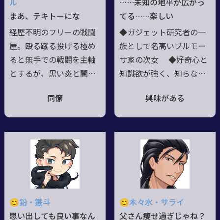
ル
……未知の地平が広がっ
を開いた相手にはどこま
てまた死んだって？ そ
まあ、テキトーにな
てる……楽しい
でも誠実で子供には優し
っかー、残念だけど仕方
経歴不明のフリーの戦闘
◆ガジェット研究者の一
い。生来の能力の都合
ねーわ。寧ろ俺が殺した
屋。殴る蹴る投げる極め
族として名高いプルモー
上、常に不運が付き纏
かったわー」
ると無手での戦闘を主軸
サ家の次女 ◆好奇心と
う。
とするが、黒い炎と闇の
知識欲が強く、知らない
雷の魔法も得意。普段は
ことを知る事が大きな楽
同僚
興味がある
あちらこちらの世界に神
しみ ◆学園の通常教科
出鬼没に姿を現し、自由
課程は終了済。個人研究
気儘に暮らしている気の
コースを選択中 ◆研究
良いにーちゃんである。
テーマは異なる世界の技
その正体はUCで創られた
術の融合 ◆各世界の技
Greater Demon
小世界で生まれた上位
魔
術・魔法に類するものを
神
の一柱。
研究・分析してオリジナ
ルの術式に取り入れてい
😊鉛・鐵斗
😊木々水・サライ
る ◆眠たげな表情を崩
思い出しても良い事なん
父さん痩せ過ぎじゃね？