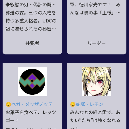
徴【獣と病】：蒼白き第
◆叡智の灯・偽計の颱・
軍、徳川家光です！ み
四の騎士
葬送の霖。三つの人格を
んなは僕の事「上様」っ
持つ多重人格者。UDCの
て呼びますけど、好きに
謎に魅せられその秘密を
呼んでくださって結構で
追う内にグリモア猟兵に
すよ。天下自在符はお役
共犯者
リーダー
至った。◆骸の海の秘密
に立ってますか？ 僕自
を解き明かすべく、研究
身も、柳生新陰流とグリ
を重ねながら世界を渡り
モアを修得してるので、
歩いている。◆第一人格
そこそこお役に立てるか
は知恵を尊び、魔術師と
と。ただ、嫁がめちゃく
して真実を暴く。◆第二
ちゃいっぱいいるんで、
人格は虚飾を好み、奇術
夜は帰らなきゃいけない
師として真実を葬る。◆
のが難点なんですけど
😊ベガ・メッザノッテ
😊蛇塚・レモン
第三人格は平穏を願い、
ね。これから、どうぞよ
お菓子を食べテ、レッツ
みんなとの絆と愛で、あ
身を刃として人々を守
ろしくお願いします！
ゴー！
たい“たち”は強くなれる
る。今は亡き親友の夢を
っ！