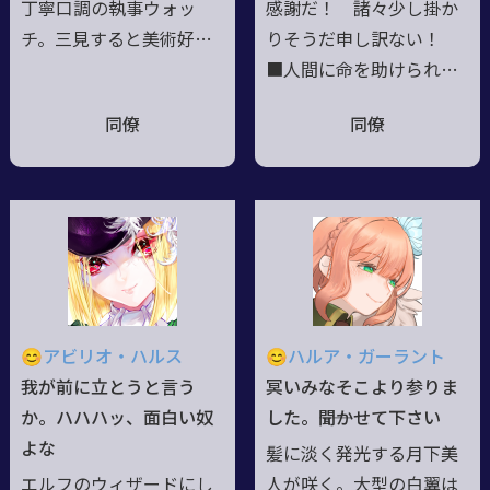
丁寧口調の執事ウォッ
感謝だ！ 諸々少し掛か
チ。三見すると美術好き
りそうだ申し訳ない！
なお姉さんネイル。四見
■人間に命を助けられ
すると冷静沈着な老人コ
た。だから人間大好き
同僚
同僚
ート。五見すると無骨な
だ！ 受けた恩は返すの
戦闘狂サーベル。●別人
が信条だがその人間が誰
であり同一人物。各人格
かわからなくてな。 な
現状を境界なく共有する
らば猟兵として無差別恩
ので頭の中は常に楽しく
返ししてやろうかと、
騒々しい。単純明快であ
な！ と言う訳で宜し
り複雑怪奇。踏み込んだ
く。俺は人間以外も好き
と思っても次の瞬間スル
だぞ？ 歳？あー、じゃ
😊アビリオ・ハルス
😊ハルア・ガーラント
リと躱されて捉え所が無
あ18歳で！ 【実
我が前に立とうと言う
冥いみなそこより参りま
い。●加えて不意打ち、
年齢】 不詳（長生き）
か。ハハハッ、面白い奴
した。――聞かせて下さい
騙し討ちが好き。理解さ
いつか会えるよう、恩
よな
髪に淡く発光する月下美
れないことを楽しんでい
人の残したリボンをつけ
エルフのウィザードにし
人が咲く。大型の白翼は