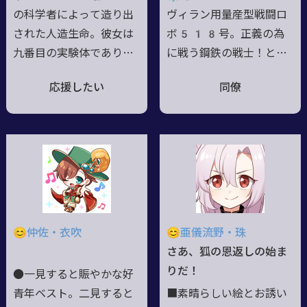
の科学者によって造り出
ヴィラン用量産型戦闘ロ
された人造生命。彼女は
ボ518号。正義の為
九番目の実験体であり、
に戦う鋼鉄の戦士！とい
比類なき戦斗力と悪魔召
う設定で遊ばれていた超
応援したい
同僚
喚術を秘めていたらしい
合金製の玩具のヤドリガ
が、家出！なんやかんや
ミ。設定を自身の過去と
あって帝都のカフェーに
勘違いしていて、ウォー
拾われ菊月という名前を
マシンを名乗る⚙最近は
貰うこととなったのだ。
スーパーロボットも名乗
今日も彼女は弾ける笑顔
りだした⚙性格は本人は
と、そして魔界ナゴヤか
真面目だが、生まれ故に
ら呼び出したという黒い
世間知らずで非常識な面
😊仲佐・衣吹
😊亜儀流野・珠
鳥の悪魔カミオさんと共
がある⚙食事は電気、普
さあ、狐の恩返しの始ま
に接客に勤しむ。
通の食物も摂取できるが
りだ！
●一見すると賑やかな好
変換効率は落ちる
青年ベスト。二見すると
■素晴らしい絵とお誘い