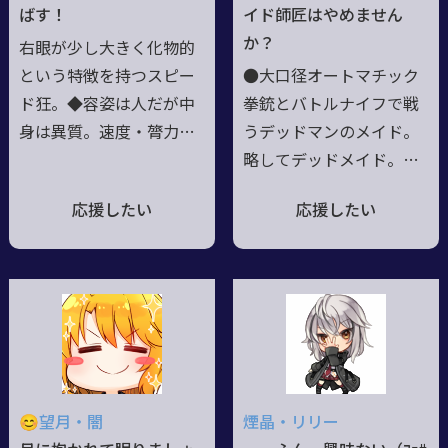
ばす！
イド師匠はやめません
か？
右眼が少し大きく化物的
という特徴を持つスピー
●大口径オートマチック
ド狂。◆容姿は人だが中
拳銃とバトルナイフで戦
身は異質。速度・膂力・
うデッドマンのメイド。
耐性も外見通りでは無
略してデッドメイド。
く、右眼に異能を秘め
●主従愛というか師弟愛
応援したい
応援したい
る。◆車や列車に乗るよ
というか、愛の力が原動
り自分で駆けた方が速
力。 ●かつて戦場の伝
く、銃弾に並び、壁や水
説と化した軍人であった
上も走るなど、妙な方に
が夭折。その死体は「ア
進んでいる気がしなくも
モーレ・リアクター」を
ない。◆真の姿は自己由
埋め込まれデッドマンと
来と、他者由来がある。
して蘇り、時のラブレス
◆幼少より【加速式】関
家当主にスカウトされ
😊望月・闇
煙晶・リリー
連の実験を受けていた謎
た。 ●イザベラの銃夫