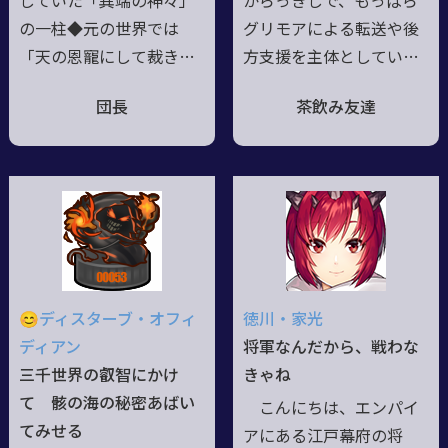
していた「異端の神々」
からっきしで、もっぱら
の一柱◆元の世界では
グリモアによる転送や後
「天の恩寵にして裁きの
方支援を主体としてい
鉄槌を齎す者」と呼ばれ
る。 猟兵としての仕事
団長
茶飲み友達
ていた◆正確には生まれ
には積極的ではない。世
ながらの神ではなく、後
界の危機を理解し転送を
天的に神格位を得た「奇
行っているが、他人を鉄
跡の人」◆平穏を愛する
火場に送り込むことに忸
聖女にして、殺戮を嗜好
怩たるものがあるよう
する獣◆その二面性故
だ。 1950年代、
に、神の座に至ったとも
落語黄金期に生まれ高校
言える◆加えて所謂ヤン
卒業と同時に三代目遊楽
😊ディスターブ・オフィ
徳川・家光
デレの気が在る為、好意
亭圓朝の門下に入る。江
ディアン
将軍なんだから、戦わな
が劇薬と為り得る危険性
戸落語を中心とした滑稽
三千世界の叡智にかけ
きゃね
を持つ◆その熱愛は、ま
話や芝居噺を得意とす
て 骸の海の秘密あばい
こんにちは、エンパイ
るで誕生花の様に…◇象
る。
てみせる
アにある江戸幕府の将