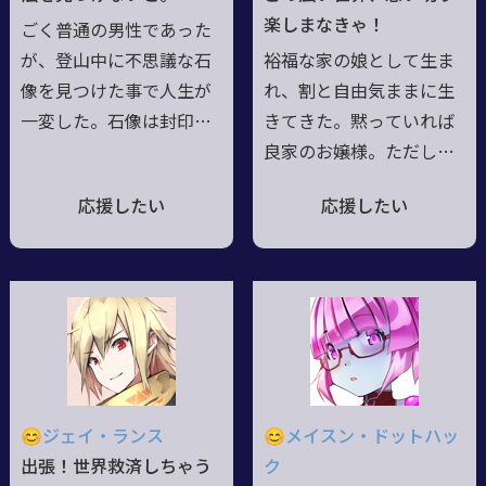
ままで、最初の選択。そ
残滓は過去を殺す戦場
楽しまなきゃ！
ごく普通の男性であった
して責任の始まり●電脳
に。矛盾と奇跡を抱え
が、登山中に不思議な石
裕福な家の娘として生ま
空間の操作は感覚と直感
た、雷光纏う半人半機の
像を見つけた事で人生が
れ、割と自由気ままに生
殺戮者。
一変した。石像は封印さ
きてきた。黙っていれば
れた邪神であり、封印か
良家のお嬢様。ただし基
ら逃れようと依代を探し
本黙ってない。エルフの
応援したい
応援したい
ていたのである。人格ま
クセに現代文明の順応力
で乗っ取られる事は避け
が妙に高く、世間擦れし
られたが、邪神と融合し
た性格。良くも悪くも自
た結果、邪神本来の姿で
分に正直に、好き嫌いも
ある少女の体に変化して
はっきりと行動し言葉を
しまった。更に封印は未
吐き出す。表情豊かで喜
だ生きており心身が弱っ
怒哀楽も明確。イケメン
たり邪神の力を使い過ぎ
とネコと甘い物が好き。
😊ジェイ・ランス
😊メイスン・ドットハッ
たりすると徐々に石化し
優しく気遣いする面も持
出張！世界救済しちゃう
ク