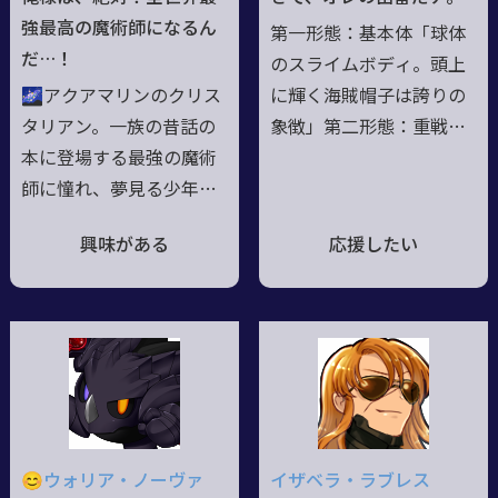
る。使い魔の鴉たちが一
強最高の魔術師になるん
第一形態：基本体「球体
緒に管理中。 【真の
だ…！
のスライムボディ。頭上
姿】魔力の枷を解き放
🌌アクアマリンのクリス
に輝く海賊帽子は誇りの
ち、青年の姿へ変わる。
タリアン。一族の昔話の
象徴」第二形態：重戦車
本に登場する最強の魔術
形態「首から下はパワー
師に憧れ、夢見る少年。
ローダー」第三形態：砲
体質の影響で魔力は膨大
獣形態。「謎の仮面は発
興味がある
応援したい
で魔法がド下手だった。
射口」第四形態：単眼巨
幼少期からの研鑽、そし
人「その瞳に映すのは希
て猟兵としての日々によ
望か失望か」最終形態：
り成長し、使える魔術は
えいりあん「私の戦闘力
かなり増えた 🌠天然な
は53万デス。」//「～
為よく偽の魔導書を掴ま
デス」「～くださイ」と
される💎膨大な魔力が許
語尾一文字か二文字が
容量を超えると光った
「カタカナ語」になる独
😊ウォリア・ノーヴァ
イザベラ・ラブレス