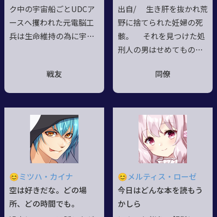
のお菓子を食べ尽くすた
筋ガール。念動力で空を
ク中の宇宙船ごとUDCア
出自/ 生き肝を抜かれ荒
めに世界を旅する。
飛ぶイケおじ好き。☆妹
ースへ攫われた元電脳工
野に捨てられた妊婦の死
ライムの魂は勾玉の中に
兵は生命維持の為に宇宙
骸。 それを見つけた処
常駐。
船のコアマシンと一体化
刑人の男はせめてもの情
したサイボーグとして蘇
けと思い、母子共に埋葬
戦友
同僚
生された。生贄として邪
する為に死骸の腹を裂き
神に身体を乗っ取られか
既に息絶えていた赤子を
けたが、宇宙船AIの支援
取り出した。しかし赤子
により邪神の精神を制
は突如息を吹き返し産声
圧。その力を持ったまま
をあげた。かくして赤子
人の意識を保つ事に成功
は義父となる男に拾われ
しUDC組織と合流。猟兵
アンナという名前を授か
として和名で登録した。
り呪われし処刑人の一族
😊ミツハ・カイナ
😊メルティス・ローゼ
本名アヴス・シロン。
として育った。 普段は
空は好きだな。どの場
今日はどんな本を読もう
昼行燈、だが仕事中や敵
所、どの時間でも。
かしら
前では処刑人と化す。