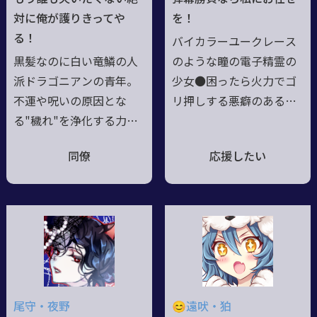
く電脳魔術が扱える。明
ーはすべて電脳魔術のリ
対に俺が護りきってや
を！
るい飄々とした性格。お
ソースに回している。引
る！
バイカラーユークレース
ばけが苦手。
きこもりを肯定するダメ
黒髪なのに白い竜鱗の人
のような瞳の電子精霊の
人間。好物はお好み焼
派ドラゴニアンの青年。
少女●困ったら火力でゴ
き。
不運や呪いの原因とな
リ押しする悪癖のある残
る"穢れ"を浄化する力を
念美人、おまけにちょい
持つ。オブリビオンに襲
ナルシスト。地頭は悪く
同僚
応援したい
われ双子の弟以外の家族
ないのに言動のせいでア
を失い、自身は心を食わ
ホの子認定●サイバーザ
れ"喪失"に対する"恐
ナドゥのとある企業に
怖"だけが残った。だがそ
て、とある計画の試作機
の恐怖を味わわせたくな
として造られた過去を持
いという想いで猟兵に覚
つ●盗られた記憶を取り
醒、誰にも自分や弟のよ
戻し因縁を一つ片付けて
うな想いをして欲しくな
少女は思った。「思い出
尾守・夜野
😊遠吠・狛