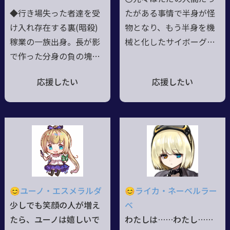
とテンションが上がるな
◆行き場失った者達を受
たがある事情で半身が怪
ど、年相応の部分もあ
け入れ存在する裏(暗殺)
物となり、もう半身を機
る。
稼業の一族出身。長が影
械と化したサイボーグ〇
で作った分身の負の塊。
とある隠れ里で檻の中に
長に近き存在だが予期せ
入れられ暮らしていた
応援したい
応援したい
ぬ誕生と一族で唯一水属
が、数年前に突然解放さ
性海魔の力を持つ異端児
れて帝都に行くように言
◆大罪…嫉妬抱え退廃的
われ、気付けば學徒兵と
で包容力有る大人の顔と
なっていた。〇軽薄かつ
気紛れで子供な残虐性の
気分屋、その上捻くれ者
二面性は夜の海の如く底
だが人間らしく情に流さ
知れず◆人型で黒虎(黒
れる側面と無慈悲かつ無
+青系紫縞)の耳と尻尾に
関心、不信感と猜疑心の
😊ユーノ・エスメラルダ
😊ライカ・ネーベルラー
大鴉の翼(戦闘時大鎌＋大
塊という側面を併せ持
少しでも笑顔の人が増え
ベ
鴉の鉤爪の蹴り使用◆伊
つ。
たら、ユーノは嬉しいで
わたしは……わたし……
語混じる独特の言ノ葉使