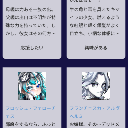
がんばるぞー！
カ 首の犬と視界共有し
母親は力ある一族の出。
牛の角と耳を具えたキマ
てるが酔う為片方目隠し
父親は出自は不明だが特
イラの少女。燃えるよう
してる 生き残ってし
殊な力を持っていた。し
な紅眼と輝く銀髪がよく
まった事を罪と考えてお
かし、彼女はその何方も
目立ち、小柄な体躯に見
り自分の優先度は限りな
十分には受け継がなかっ
合わぬ超人的な身体能力
く低い
応援したい
興味がある
た。両親は気にせず好き
を誇る。カンフーごっこ
に生きてくれればいいと
にハマっており、映画の
言ってくれるが、自分の
マネをしてそこら中を駆
存在が大好きな両親を蔑
け回り、オブリビオンが
む材料にされるのはどう
現れると喜び勇んで殴り
しても我慢ならない。
倒しに行っている。劉家
だからこそ、証明しなけ
に伝わる奥義をすべて会
ればならない。 私の才
得したので一人前として
フロッシュ・フェローチ
フランチェスカ・アルヴ
は確かにここにあると
扱われ、一人暮らしをし
ェス
ヘルミ
両親との仲は良好。
ている。
邪魔をするなら、ふっと
お嬢様、その…デッドメ