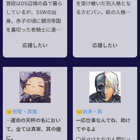
普段はDS辺境の森で暮ら
を受け継いだ別人格とな
は伯と呼ばれることが多
する。
しているが、SSWの出
るカビパン。前の人格と
い。
身。赤子の頃に銀河帝国
同一視されるのが嫌で髪
を裏切った老騎士に連れ
を切った。余韻をポンコ
られ出奔、偶然DSに漂着
ツという形で残している
応援したい
応援したい
する。以降老騎士が死を
が、基本的には真面目な
迎える日まで戦闘技術を
天然ボケ風味の切れ味鋭
仕込まれた。禁忌扱いさ
い毒舌家。サクラミラー
れるダークサイドの技巧
ジュでは従軍聖職者とし
が主であり、対峙する者
て軍属し、自ら属する教
の生命を奪うと決めた時
団の精神的指導者として
以外には極力使用を控え
も君臨。戦闘ではWIZ派
る傾向にある。尚、暗黒
からPOW派に―いわゆる
😊邪聖・真魔
😊凶津・眞
面の力を特に強く行使す
ボクシングを駆使して戦
…運命の天秤の名におい
一応仕事なんでね、助け
る際は瞳が金色に染ま
う。多彩な技術を使いこ
て。全ては真実、其の儘
てやるよ
る。格好いいものを見る
なすくせに事なかれ主義
に。
〇元々はただの人間だっ