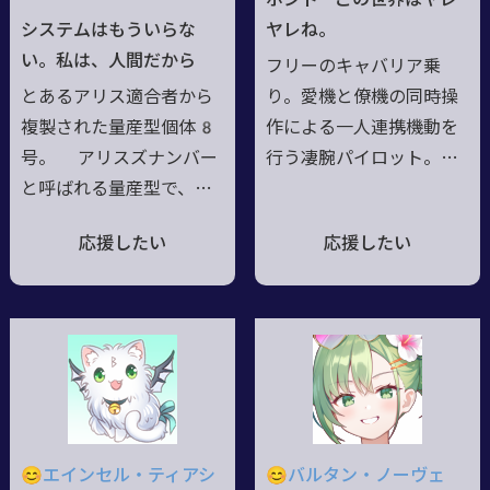
戦いの続く今生を得た。
猪突的行動を取ることが
システムはもういらな
ヤレね。
＿＿彼の瞳が見つめるの
ある。●
い。私は、人間だから
フリーのキャバリア乗
は＿＿。そして、彼と絆
とあるアリス適合者から
り。愛機と僚機の同時操
を紡げる者のみがそれを
複製された量産型個体8
作による一人連携機動を
知る。
号。 アリスズナンバー
行う凄腕パイロット。常
と呼ばれる量産型で、故
に明るく、元気な娘。い
郷の製造工場には同じ形
い意味では『天真爛漫』
応援したい
応援したい
をしたフラスコチャイル
実際の意味では『アホの
ドがいる。破壊されると
子』しかしてその正体
即座に次の自分が補充さ
は…悪名高いレプリカン
れて復活してくる。 個
トが支配する管理社会国
体としては酒飲み煙草博
家サルディア統一帝国第
打のクズで基本ダメ人
二皇女『ユーディ・サル
間。/かつては人形として
ディア』本人。後継者争
永遠に蘇るデスレスアー
いに倦厭して自由を求め
😊エインセル・ティアシ
😊バルタン・ノーヴェ