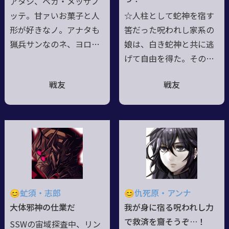
アタシ、ベガ・メッザノ
果たすため、その心を模
ッテ。甘ァいお菓子と人
☆人柱として蛇神を宿す
倣再現した人格である。
形が好きなノ。アナタも
筈だった呪われし家系の
猟兵サンなのネ、ヨロシ
娘は、白き蛇神と共に逃
ク〜！■アルダワ魔法学
げて自由を得た。その際
園出身の女の子。いつも
にグリモア猟兵として覚
戦友
戦友
楽しそうに笑っており、
醒。異世界での大戦を幾
人懐っこい。お菓子をく
度と経験する度に成長
れた人にホイホイついて
し、娘は大人になり、友
行くのは幼い頃から変わ
と恋人を得て、超克にて
らない。半人半魔故に朝
己の真の姿の根源を知る
は弱く、夜に強い。ヘラ
☆真の姿：旭日の黄金竜
ヘラしているようだが実
神☆裏人格は白鱗蛇神オ
は貴族出身で、勉強とこ
ロチヒメ。主人格を溺愛
😊虻須・志郎
😊仇死原・アンナ
の世の摩訶不思議を解き
する代理母。☆天災級の
大体邪神の仕業だ
我が身に宿る呪われし力
明かすため、そして全て
霊能力者にして魔法系脳
で救済を齎そうぞ…！
SSWの宙域探査中、リン