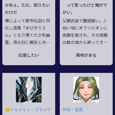
すこともなく、大人しい
かねぇ。ただ、知りたい
って思ったけど俺がで
印象を与えるが意外と行
だけだ
かい。
動派 ◆HNは灰魔女
噂によって都市伝説と同
父親衣装で腰超痛い。//
化し怪異『ゆびきりさ
幼い頃にオブリビオンに
ん』となり果てた少年幽
両親を殺され、その両親
霊。雨の日に親友と共に
は骸の海から戻ってき
殺害されており事故とし
た。けれど、１２の刃は
応援したい
興味がある
て処理されてしまったそ
両親をもう一度『還し
れの詳細を探っている。
た』。残されたのは、父
快活な性格だがこの現状
ヴォルフの形見の黒鉄刀
を作り出した人間や世界
と母アンナの形見の白銀
を酷く怨んでいる正真正
刀。なお現在はちょっと
銘の怨霊。雨が嫌い。
捻ったら黒鉄刀で父を、
●21/7/7更新【ゆ
白銀刀で母を呼べる（作
びきりさん】指切りを守
れる）ようになった。こ
😊ジェイミィ・ブラッデ
外邨・蛍嘉
らない嘘つきを祟り呪う
れでツッコミ労力2