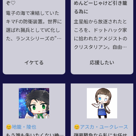
てしまう。今はUDC組織
つが、色々ドＳで容赦な
ぞ♡
めんどーじゃけど引き籠
の保護の元、普通の人間
く、お前のようなエルフ
る為に
電子の海で凍結していた
に戻る方法を探してい
がいるかと評判のお嬢さ
キマFの防衛装置。世界に
主星船から放逐されたと
る。
ん。愛称：ルディ。
選ばれ猟兵としてVC化し
ころを、ドットハック家
た、ランスシリーズの"J
に拾われたアメジストの
（ユダ）"の名を持つ第
クリスタリアン。自由気
13番基である。他のラ
風な家風を受け継ぎ、フ
イケてる
応援したい
ンスシリーズを統合した
リーダムな性格。戦闘行
後は、道化のように振舞
為そのものは嫌い、事前
いつつも人類を監視、よ
準備と戦略戦術を持って
り良い未来へと進ませよ
防ぐことこそ重要と考え
うとする役割を担う。猟
るタイプ。だがそれは自
兵化後はキマＦだけでな
分が引きこもって、楽が
く、全ての世界を救わん
したいためという自堕落
と行動を開始した。元々
極まりない性質ゆえ。種
😊地籠・陵也
😊アスカ・ユークレース
が電脳体なので、媒介な
族特性の超能力エネルギ
もう誰も失いたくない――絶
弾幕勝負なら私にお任せ