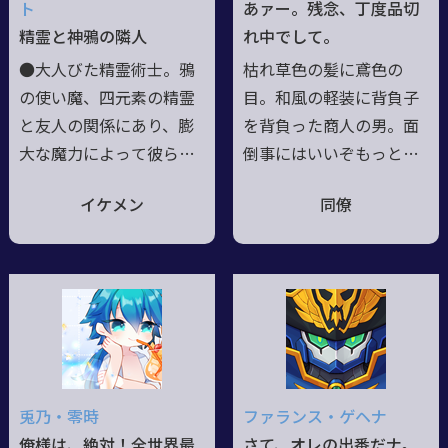
ト
あァー。残念、丁度品切
は覚えている 最近、民
手袋と長袖の服で隠して
精霊と神鴉の隣人
れ中でして。
間軍事請負会社「ゼロ・
いる。 誕生日は目覚め
●大人びた精霊術士。鴉
枯れ草色の髪に鳶色の
ディザスター・セキュリ
た日、年齢は適当なので
の使い魔、四元素の精霊
目。和風の軽装に背負子
ティ」を設立した。
酒は飲まない
と友人の関係にあり、膨
を背負った商人の男。面
大な魔力によって彼らを
倒事にはいいぞもっとや
自在に使役する。 ●最
れと野次を投げ、かと思
イケメン
同僚
近は電脳魔術も学び始め
えば次には興味を無くし
た。 ●各世界を放浪
ていなくなる。「良いモ
し、魔導書の捜索を行っ
ンあるよ」と言われても
ている。 ●世界を解き
大したモン出てこないの
明かす探求者にして、大
で期待はできない。
書架に情報を蒐集する観
測者。自身の魔力で作り
上げた図書館に、情報を
兎乃・零時
ファランス・ゲヘナ
魔書として格納してい
俺様は、絶対！全世界最
さて、オレの出番だナ。