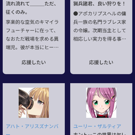
り、宝石の涙を流す。人
特のイントネーションの
流れ流れて＿＿＿ただ、
猟兵諸君、良い狩りを！
との混血な為、宝石部位
ある口調が特徴。
征くのみ。
●アポカリプスヘルの傭
は髪瞳、それ以外は人
享楽的な空気のキマイラ
兵一族の名門ラブレス家
肌。髪は青系藍玉、瞳は
フューチャーに在って、
の令嬢。次期当主として
水色藍玉👒よく帽子を被
なおただ戦場を求める異
相応しい実力を得る事を
る
端児。彼が本当にヒーロ
目的に猟兵として活動し
ーマスクであるのかす
ている。●「ジョージ」
応援したい
応援したい
ら、誰にも定かではな
という魔獣に憑かれてい
い。/星の戦士の系譜に連
る影響で、戦場の亡霊や
なる者であり、幾つもの
英霊と関わりを持つ事が
並行世界を渡る事により
多い。●徒手空拳からキ
ある種の狂気に到った彼
ャバリア戦に至る戦闘技
は、自ら死を選んだ＿＿
術に加え、用兵術などの
＿＿だが、世界はそれを
教養も確かな物を持って
許さなかった。忘却に沈
いるが、「派手」「ロマ
アハト・アリスズナンバ
ユーリー・ザルティア
む事は叶わず、彼は再び
ン」という要素に弱く、
ー
ホント…この世界はヤレ