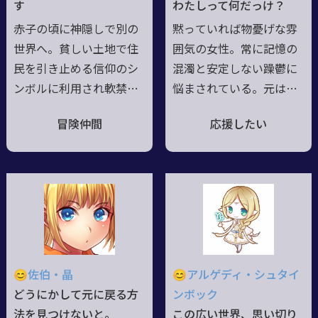
す
わたしって何だっけ？
い◆ライ絵師水着Grazie
赤子の頃に神隠しで別の
黙っていれば物憂げな雰
mille!
世界へ。貧しい土地で住
囲気の女性。常に記憶の
民を引き止める信仰のシ
混濁と安定しない躁鬱に
ンボルに利用され軟禁状
悩まされている。元は何
態で育った。人々を聖痕
かの組織に所属してい
冒険仲間
応援したい
で癒し、罪の告白の聞き
た、誰かに裏切られた等
手をしていた●その頃は
と断片的に口走るが、毎
自分の部屋が世界の全て
回内容が変わるので全て
だった。何かを欲するこ
本人の妄想と推測され
とは少なく、嫌う事もほ
る。病院行け。ただし一
ぼ無く、攻撃してきた相
度死んだのは事実のよう
手さえも気遣う。そんな
で、四肢を筆頭に身体の
精神性●自由の概念を知
八割を機械化した疑似蘇
😊佐伯・晶
😊アルゲディ・シュタイ
り憧れた事が家出のきっ
生体。その他のプロフィ
どうにかして元に戻る方
ンボック
かけ。これが最初のわが
ールは一切不明。――願いの
法を見つけないと。
この広い世界、思い切り