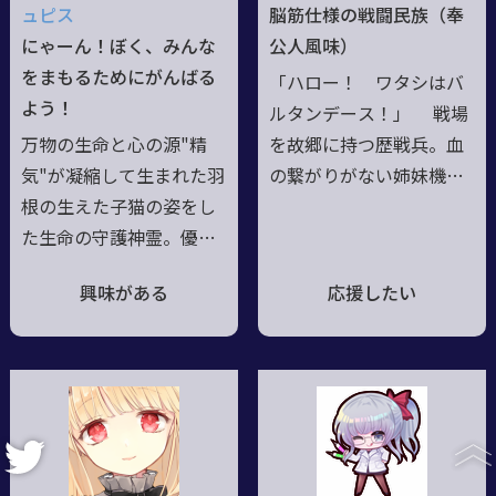
ミーだった。今は、シス
て飛び出した。名前をち
ュピス
脳筋仕様の戦闘民族（奉
テムを封じて変えの効か
ょっと変えただけの偽名
にゃーん！ぼく、みんな
公人風味）
ない一人の「マリア・オ
が彼女の残念ぶりが分か
をまもるためにがんばる
「ハロー！ ワタシはバ
ットー・グラムベル」と
る。実は冷酷な本性を隠
よう！
ルタンデース！」 戦場
して生きていく。
している
万物の生命と心の源"精
を故郷に持つ歴戦兵。血
気"が凝縮して生まれた羽
の繋がりがない姉妹機が
根の生えた子猫の姿をし
複数いる。 生後と同時
た生命の守護神霊。優し
に改造され、人生を戦場
いドラゴニアンの青年に
に費やした兵士であり、
興味がある
応援したい
拾われ可愛がられながら
家事代行サービスを趣味
共に戦っていくうちに経
とするメイドでもある。
験を重ね、迷宮災厄戦後
不可思議な言動で周囲を
にグリモア猟兵として覚
かく乱させているが、思
醒すると同時に人の姿に
考回路は熟練の兵士のも
もなれるようになったの
の。 雇用者の要望を聞
である！子猫らしく純真
き届け、依頼を完遂する