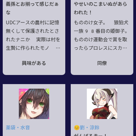
い一心で戦場へ向かう。
したところで大して何も
義孫とお揃って感じだぁ
やせいのこまいぬがあら
性格は物静かで誠実、子
変わらなかったわね、終
な
われた！
供には特に優しい。真の
わった事は今更どうしよ
UDCアースの農村に記憶
もののけ女子。 狼狛犬
姿になると心があった頃
うもならないし」
無くして保護されたとさ
一族98番目の姫御子。
の気さくで快活な青年
れたナニか 実際は村を
もののけ運動会で賞を取
に。
生贄に作られたモノ
ったらプロレスにスカウ
至上命題としていた
トされた。身軽さと腕力
興味がある
同僚
「皆」は救い消える筈だ
が売り。 明るくやんち
った…が 引き止める
ゃっぽい雰囲気。犬なの
「手」を皆と認識し残留
に猫っぽいところあり。
やり過ぎじゃないと思
武闘派で、肉好き。
ってるが 未連無さすぎ
て姿を維持できず10歳
程に縮んでるので残当
気合で生前の姿を取る事
薬袋・水音
😊劉・涼鈴
も可能だが中身はスカス