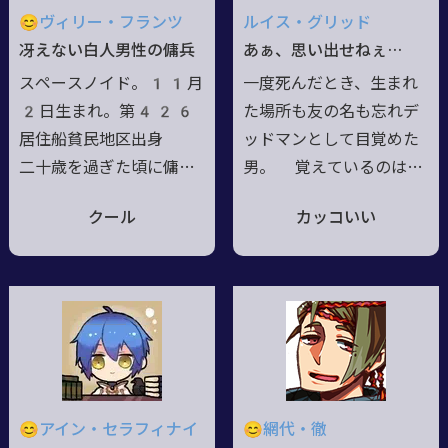
「神聖メサイア教国」に
る。🔷空っぽだった兄と
😊ヴィリー・フランツ
ルイス・グリッド
て開発された護国決戦兵
再会した。兄妹仲良く死
冴えない白人男性の傭兵
あぁ、思い出せねぇ…
器。祖国滅亡時にSSWへ
者である。
スペースノイド。11月
一度死んだとき、生まれ
転移し、銀河帝国でウォ
2日生まれ。第426
た場所も友の名も忘れデ
ーマシンに改造された。
居住船貧民地区出身
ッドマンとして目覚めた
二十歳を過ぎた頃に傭兵
男。 覚えているのは一
として活動開始、復活し
緒に旅してきた友にメガ
クール
カッコいい
た銀河帝国との戦いの後
リスを託されたこと、傭
に猟兵として覚醒。覇気
兵まがいのことをしてき
の無い表情と無頓着な服
たことだけ。 性格は冷
装、ボサボサの髪と侮り
静。強面だが、礼儀は尽
がちだが戦闘では勇敢に
くすし、困っている人が
戦い、生き残る為に知恵
いれば手を差し伸べるお
を絞る。自身は神は信じ
人好し。 左目と右腕に
てないが母親が信心深か
メガリスを埋め込んでお
😊アイン・セラフィナイ
😊網代・徹
った為、祈りの言葉程度
り、左目は眼帯、右腕は