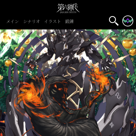
メイン
シナリオ
イラスト
鍛錬