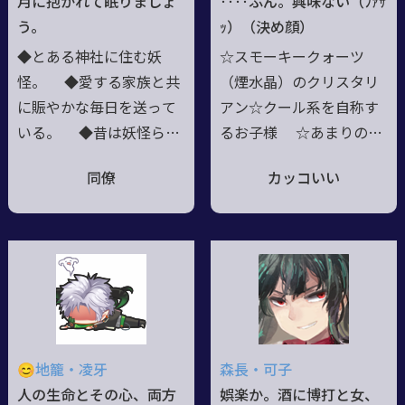
月に抱かれて眠りましょ
‥‥ふん。興味ない（ﾌｧｻ
のキマイラ。※なお身長
の師であり、「デッドメ
う。
ｯ）（決め顔）
を若干気にしており、ホ
イド師匠」と呼ばれる事
◆とある神社に住む妖
☆スモーキークォーツ
ントは書かれた物より高
がある。
怪。 ◆愛する家族と共
（煙水晶）のクリスタリ
いようだ。
に賑やかな毎日を送って
アン☆クール系を自称す
いる。 ◆昔は妖怪らし
るお子様 ☆あまりのカ
く暴れ回っていたが、今
ッコよさに会う人みんな
同僚
カッコいい
はもう大人しい。寧ろ黒
に一目惚れされるのが悩
歴史。 ◆深い夜を思わ
み。別に誰もしてないか
せる紫黒に望月が浮かぶ
ら安心していいよ☆閉鎖
模様の小袖を愛用してい
的な環境で割とチヤホヤ
る。 ◆長い時を生きて
されて育ったためか自己
いるが、精神年齢は娘と
肯定感の塊☆カッコいい
そんなに変わらないらし
ものが大好き、自分が世
い。
界一カッコいい‥‥と思
😊地籠・凌牙
森長・可子
ってたけど広い世界を知
人の生命とその心、両方
娯楽か。酒に博打と女、