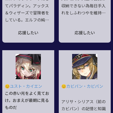
る。
ている。
てパラディン。アックス
収納できない為毎日手入
＆ウィザーズで冒険者を
れをしふわつやを維持。
している。エルフの純血
普段は俗っぽい有翼人だ
種として、領の長の次男
が歌うと一転、天の御使
応援したい
応援したい
坊として生まれた。血が
い然とする。◆家庭を持
濃すぎるのが災いして
つ青年と彼を一途に慕っ
か、１０歳ちょっとの見
た娘の間に生まれる。周
た目で成長が止まってし
囲の蔑む視線や態度の理
まった。背が低いのが若
由を知った時、自分はい
干コンプレックス。鷹揚
らない子だと深く絶望し
な性格で、古めかしい話
オラトリオに覚醒。みな
し方をする。次男坊とい
そこでの経験により「自
😊ユスト・カイエン
😊カビパン・カピパン
うことで、自由に冒険者
分にもできることがあ
この赤い光をよく見てお
などをしていられる。赤
る」と前を向き始めた。
け。おまえが最期に見る
アリサ・シリアス（前の
い瞳はいわくつき。伯爵
◆徐々に自我を奪う筈の
ものだ
カビパン）の記憶と知識
の位があり、知り合いに
天獄の力を無影響で行使